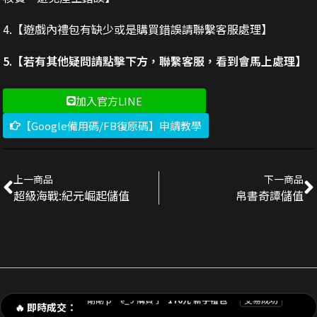
4.【遊戲內禮包有缺少或是購買錯誤請聯繫客服處理】
5.【若有其他疑問請點擊下方，聯繫客服，看到會馬上處理】
加入官方LINE
【Google備用碼/FB復原碼】申請教學
上一商品
下一商品
超級海戰:紀元崛起儲值
帛書奇譚儲值
剛剛 陳**豪 購買了
3290元 禮包
交易成功
剛剛 p**e_9 購買了
170元 新手禮包
交易成功
🔥 即時成交：
1分鐘前 林**緯 購買了
1690元 禮包
交易成功