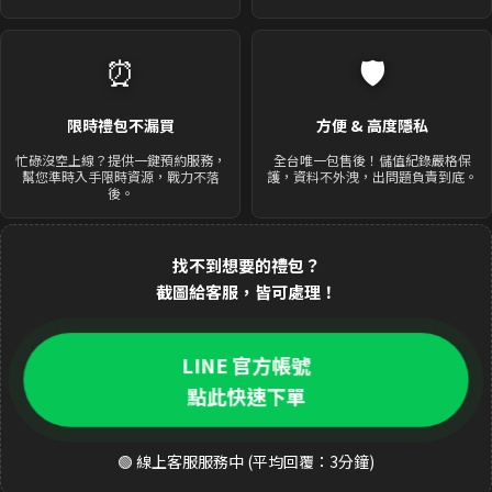
⏰
🛡️
限時禮包不漏買
方便 & 高度隱私
忙碌沒空上線？提供一鍵預約服務，
全台唯一包售後！儲值紀錄嚴格保
幫您準時入手限時資源，戰力不落
護，資料不外洩，出問題負責到底。
後。
找不到想要的禮包？
截圖給客服，皆可處理！
LINE 官方帳號
點此快速下單
🟢 線上客服服務中 (平均回覆：3分鐘)