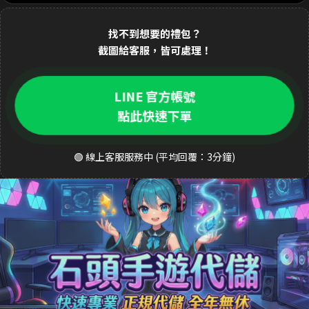
2分鐘前 Dav**d 購買了
3290元 至尊禮包
交易成功
找不到想要的禮包？
截圖給客服，皆可處理！
3分鐘前 k**ty 購買了
33元 銅板禮包
交易成功
4分鐘前 張**凱 購買了
490元 週禮包
交易成功
LINE 官方帳號
5分鐘前 王**明 購買了
990元 月卡
交易成功
點此快速下單
6分鐘前 a**123 購買了
3290元 禮包
交易成功
🟢 線上客服服務中 (平均回覆：3分鐘)
8分鐘前 S**ea 購買了
3290元 禮包
交易成功
9分鐘前 吳**宏 購買了
1690元 豪華禮包
交易成功
10分鐘前 m**ky 購買了
33元 銅板禮包
交易成功
12分鐘前 李**芬 購買了
990元 成長禮包
交易成功
15分鐘前 J**son 購買了
3290元 禮包
交易成功
18分鐘前 劉**瑄 購買了
170元 限時禮包
交易成功