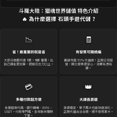
斗羅大陸：獵魂世界儲值 特色介紹
🔥 為什麼選擇
石頭手遊代儲
?
📉
🧾
省！最重要的就是省
有發票可開統編
大部分遊戲可達
7折 ~ 9折
優惠，比
贏過市面 95% 代儲商！正規公司經
自己課金更划算，把錢花在刀口上。
營，開立發票更安心，消費有憑有
據。
💳
👑
多種付款超方便
大課長首選
支援超商代碼、銀行轉帳、8591、
貨源穩定，單子再大也能快速消化。
USDT。付款零門檻，全年無休隨時
正規代儲合法合規，絕不使用黑卡。
下單。