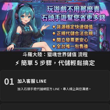
20分鐘前 T**y_L 購買了
2990元 節日禮包
交易成功
22分鐘前 蔡**文 購買了
33元 銅板禮包
交易成功
25分鐘前 H**nry 購買了
490元 特惠禮包
交易成功
28分鐘前 黃**傑 購買了
1690元 禮包
交易成功
30分鐘前 Ap**le 購買了
990元 月卡
交易成功
斗羅大陸：獵魂世界儲值 流程
35分鐘前 楊**婷 購買了
3290元 禮包
交易成功
⚡ 簡單 5 步驟，代儲輕鬆搞定
01
加入客服 LINE
加入石頭手遊代儲網官方 LINE，專人線上與您溝通。