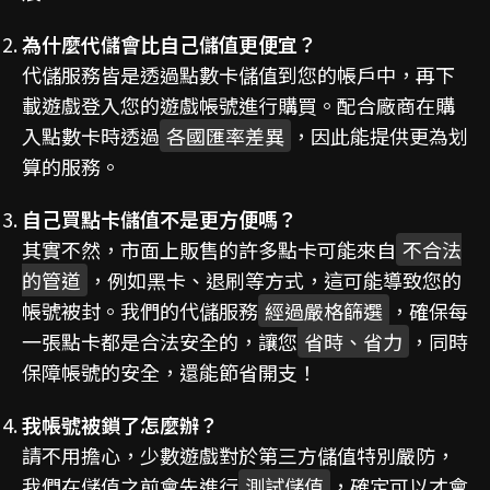
為什麼代儲會比自己儲值更便宜？
代儲服務皆是透過點數卡儲值到您的帳戶中，再下
載遊戲登入您的遊戲帳號進行購買。配合廠商在購
入點數卡時透過
各國匯率差異
，因此能提供更為划
算的服務。
自己買點卡儲值不是更方便嗎？
其實不然，市面上販售的許多點卡可能來自
不合法
的管道
，例如黑卡、退刷等方式，這可能導致您的
帳號被封。我們的代儲服務
經過嚴格篩選
，確保每
一張點卡都是合法安全的，讓您
省時、省力
，同時
保障帳號的安全，還能節省開支！
我帳號被鎖了怎麼辦？
請不用擔心，少數遊戲對於第三方儲值特別嚴防，
我們在儲值之前會先進行
測試儲值
，確定可以才會