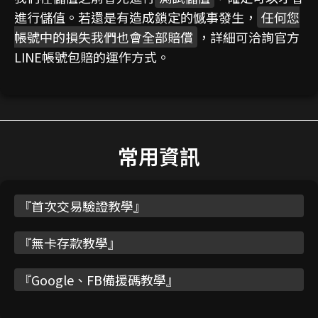
進行儲值。若還是有造成鎖定的憾事發生，
任何您
帳號中的損失我們也會全部賠償
，詳細可洽詢官方
LINE帳號包賠的運作方式。
常用資訊
『
首次交易驗證教學
』
『
無卡存款教學
』
『
Google、FB備援碼教學
』