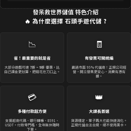
發呆救世界儲值 特色介紹
🔥 為什麼選擇
石頭手遊代儲
?
📉
🧾
省！最重要的就是省
有發票可開統編
大部分遊戲可達
7折 ~ 9折
優惠，比
贏過市面 95% 代儲商！正規公司經
自己課金更划算，把錢花在刀口上。
營，開立發票更安心，消費有憑有
據。
💳
👑
多種付款超方便
大課長首選
支援超商代碼、銀行轉帳、8591、
貨源穩定，單子再大也能快速消化。
USDT。付款零門檻，全年無休隨時
正規代儲合法合規，絕不使用黑卡。
下單。