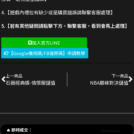
4.【遊戲內禮包有缺少或是購買錯誤請聯繫客服處理】
5.【若有其他疑問請點擊下方，聯繫客服，看到會馬上處理】
加入官方LINE
【Google備用碼/FB復原碼】申請教學
上一商品
下一商品
石器經典版-情懷服儲值
NBA巔峰對決儲值
剛剛 陳**豪 購買了
3290元 禮包
交易成功
🔥 即時成交：
剛剛 p**e_9 購買了
170元 新手禮包
交易成功