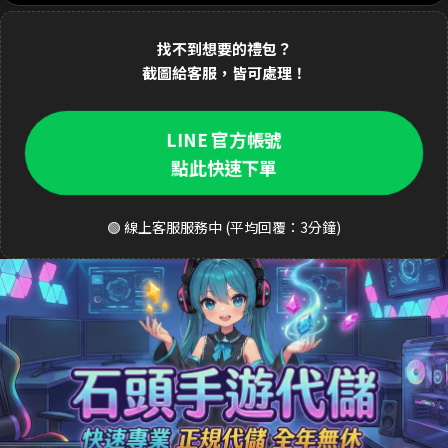
1分鐘前 林**緯 購買了
1690元 禮包
交易成功
找不到想要的禮包？
2分鐘前 Dav**d 購買了
3290元 至尊禮包
交易成功
截圖給客服，皆可處理！
3分鐘前 k**ty 購買了
33元 銅板禮包
交易成功
LINE 官方帳號
4分鐘前 張**凱 購買了
490元 週禮包
交易成功
點此快速下單
5分鐘前 王**明 購買了
990元 月卡
交易成功
6分鐘前 a**123 購買了
3290元 禮包
交易成功
🟢 線上客服服務中 (平均回覆：3分鐘)
8分鐘前 S**ea 購買了
3290元 禮包
交易成功
9分鐘前 吳**宏 購買了
1690元 豪華禮包
交易成功
10分鐘前 m**ky 購買了
33元 銅板禮包
交易成功
12分鐘前 李**芬 購買了
990元 成長禮包
交易成功
15分鐘前 J**son 購買了
3290元 禮包
交易成功