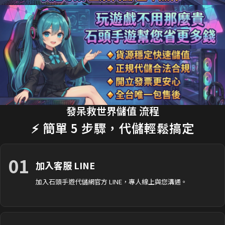
18分鐘前 劉**瑄 購買了
170元 限時禮包
交易成功
20分鐘前 T**y_L 購買了
2990元 節日禮包
交易成功
22分鐘前 蔡**文 購買了
33元 銅板禮包
交易成功
25分鐘前 H**nry 購買了
490元 特惠禮包
交易成功
28分鐘前 黃**傑 購買了
1690元 禮包
交易成功
發呆救世界儲值 流程
30分鐘前 Ap**le 購買了
990元 月卡
交易成功
⚡ 簡單 5 步驟，代儲輕鬆搞定
35分鐘前 楊**婷 購買了
3290元 禮包
交易成功
01
加入客服 LINE
加入石頭手遊代儲網官方 LINE，專人線上與您溝通。