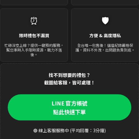
⏰
🛡️
限時禮包不漏買
方便 & 高度隱私
忙碌沒空上線？提供一鍵預約服務，
全台唯一包售後！儲值紀錄嚴格保
幫您準時入手限時資源，戰力不落
護，資料不外洩，出問題負責到底。
後。
找不到想要的禮包？
截圖給客服，皆可處理！
LINE 官方帳號
點此快速下單
🟢 線上客服服務中 (平均回覆：3分鐘)