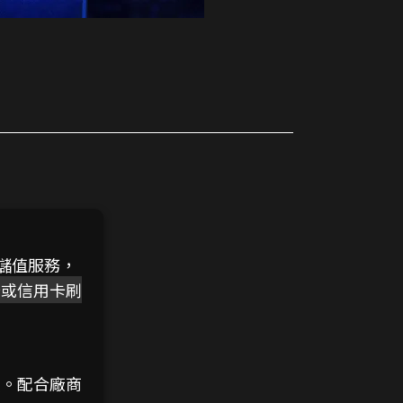
儲值服務，
卡或信用卡刷
買。配合廠商