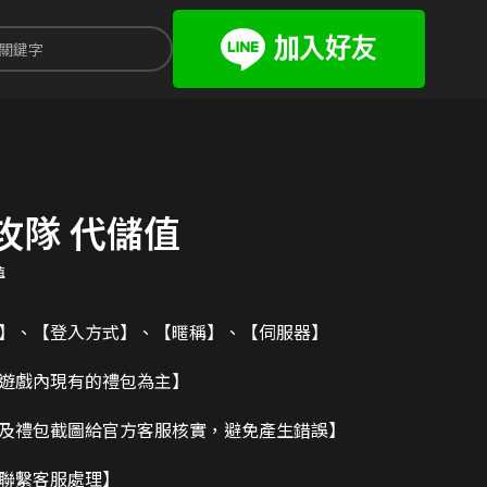
攻隊 代儲值
值
碼】、【登入方式】、【暱稱】、【伺服器】
造遊戲內現有的禮包為主】
及禮包截圖給官方客服核實，避免產生錯誤】
請聯繫客服處理】