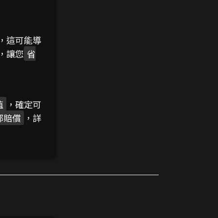
，這可能導
，讓您
省
值
，確定可
部賠償
，詳