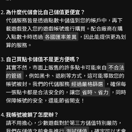
為什麼代儲會比自己儲值更便宜？
代儲服務皆是透過點數卡儲值到您的帳戶中，再下
載遊戲登入您的遊戲帳號進行購買。配合廠商在購
入點數卡時透過
各國匯率差異
，因此能提供更為划
算的服務。
自己買點卡儲值不是更方便嗎？
其實不然，市面上販售的許多點卡可能來自
不合法
的管道
，例如黑卡、退刷等方式，這可能導致您的
帳號被封。我們的代儲服務
經過嚴格篩選
，確保每
一張點卡都是合法安全的，讓您
省時、省力
，同時
保障帳號的安全，還能節省開支！
我帳號被鎖了怎麼辦？
請不用擔心，少數遊戲對於第三方儲值特別嚴防，
我們在儲值之前會先進行
測試儲值
，確定可以才會