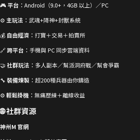
🎮
平台
：Android（9.0+，4GB 以上）／PC
⚙️
主玩法
：武魂+降神+封獸系統
💰
自由經濟
：打寶＋交易＋拍賣所
🔗
跨平台
：手機與 PC 同步雲端資料
🤝
社群玩法
：多人副本／幫派洞府戰／幫會爭霸
🔧
裝備煉製
：超200種兵器由你鑄造
⚙️
輕鬆掛機
：無痛歷練＋離線收益
🌐
社群資源
神州M 官網