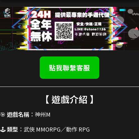
點我聯繫客服
【 遊戲介紹 】
🎯
遊戲名稱
：神州M
🕹️
類型
：武俠 MMORPG／動作 RPG