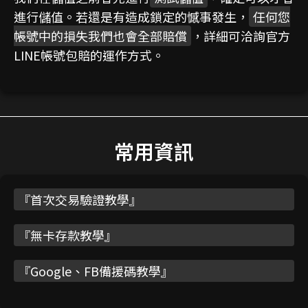
進行儲值。若還是有造成鎖定的憾事發生，
任何您
帳號中的損失我們也會全部賠償
，詳細可洽詢官方
LINE帳號包賠的運作方式。
常用資訊
『
首次交易驗證教學
』
『
無卡存款教學
』
『
Google、FB備援碼教學
』