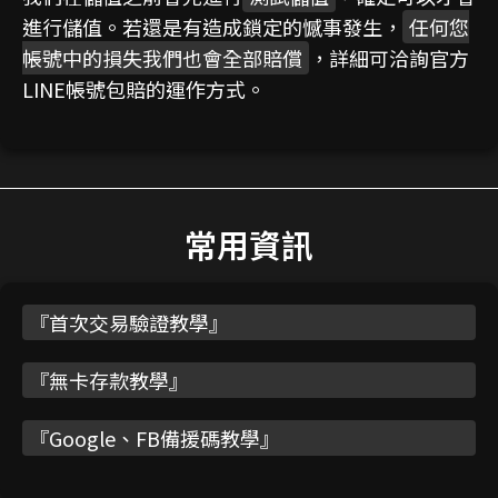
進行儲值。若還是有造成鎖定的憾事發生，
任何您
帳號中的損失我們也會全部賠償
，詳細可洽詢官方
LINE帳號包賠的運作方式。
常用資訊
『
首次交易驗證教學
』
『
無卡存款教學
』
『
Google、FB備援碼教學
』