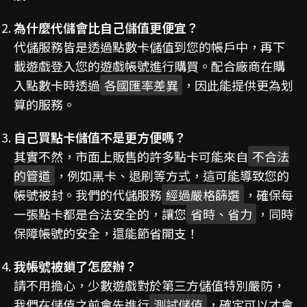
為什麼代儲會比自己儲值更便宜？
代儲服務皆是透過點數卡儲值到您的帳戶中，再下
載遊戲登入您的遊戲帳號進行購買。配合廠商在購
入點數卡時透過
各國匯率差異
，因此能提供更為划
算的服務。
自己買點卡儲值不是更方便嗎？
其實不然，市面上販售的許多點卡可能來自
不合法
的管道
，例如黑卡、退刷等方式，這可能導致您的
帳號被封。我們的代儲服務
經過嚴格篩選
，確保每
一張點卡都是合法安全的，讓您
省時、省力
，同時
保障帳號的安全，還能節省開支！
我帳號被鎖了怎麼辦？
請不用擔心，少數遊戲對於第三方儲值特別嚴防，
我們在儲值之前會先進行
測試儲值
，確定可以才會