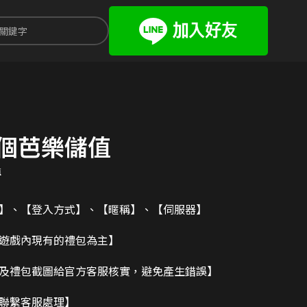
個芭樂儲值
值
碼】、【登入方式】、【暱稱】、【伺服器】
造遊戲內現有的禮包為主】
及禮包截圖給官方客服核實，避免產生錯誤】
請聯繫客服處理】