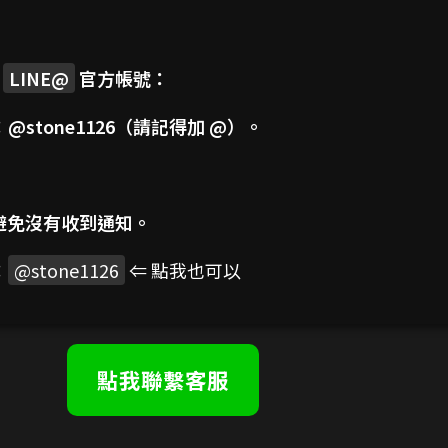
司
LINE@
官方帳號：
：
@stone1126
（請記得加 @）。
避免沒有收到通知。
：
@stone1126
⇐ 點我也可以
點我聯繫客服