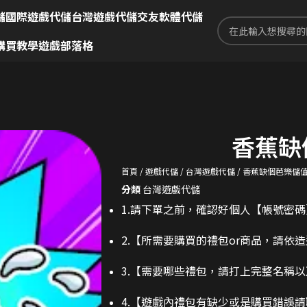
儲
國際遊戲代儲
台灣遊戲代儲
交友軟體代儲
購買教學
遊戲部落格
香蕉缺
首頁
遊戲代儲
台灣遊戲代儲
香蕉缺個芭樂儲
分類
台灣遊戲代儲
1.請下單之前，確認好個人【帳號密
2.
【所需要購買的禮包or商品，請依
3.
【需要哪些禮包，請打上完整名稱以
4.【遊戲內禮包有缺少或是購買錯誤