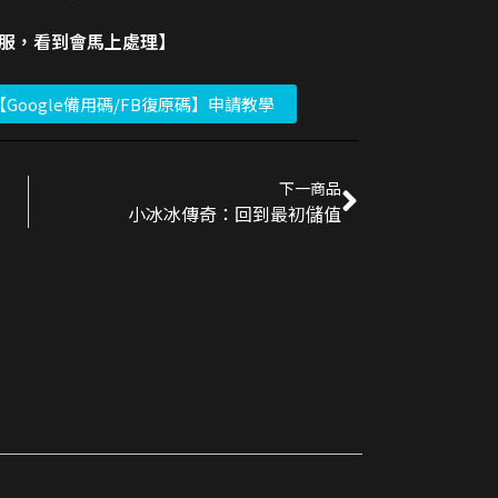
客服，看到會馬上處理】
【Google備用碼/FB復原碼】申請教學
下一商品
小冰冰傳奇：回到最初儲值