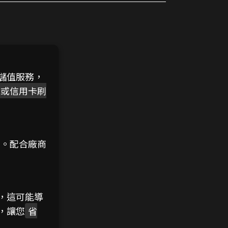
儲值服務，
卡或信用卡刷
買。配合廠商
，這可能導
，讓您
省