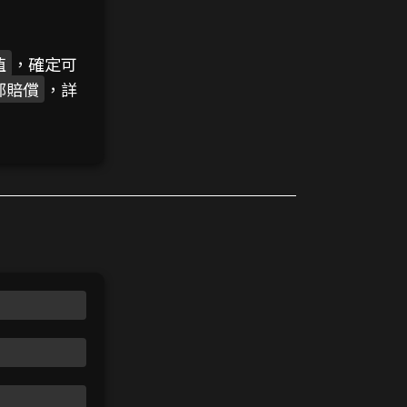
值
，確定可
部賠償
，詳