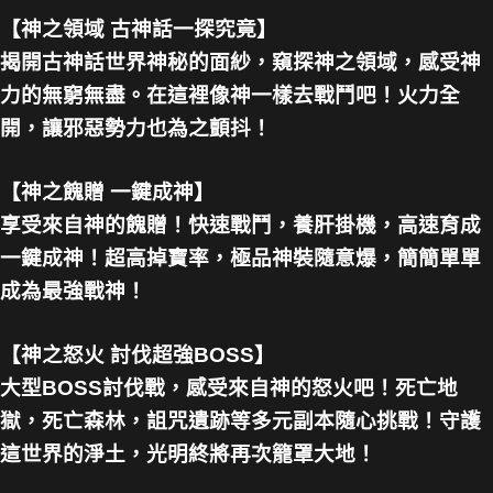
【神之領域 古神話一探究竟】
揭開古神話世界神秘的面紗，窺探神之領域，感受神
力的無窮無盡。在這裡像神一樣去戰鬥吧！火力全
開，讓邪惡勢力也為之顫抖！
【神之餽贈 一鍵成神】
享受來自神的餽贈！快速戰鬥，養肝掛機，高速育成
一鍵成神！超高掉寶率，極品神裝隨意爆，簡簡單單
成為最強戰神！
【神之怒火 討伐超強BOSS】
大型BOSS討伐戰，感受來自神的怒火吧！死亡地
獄，死亡森林，詛咒遺跡等多元副本隨心挑戰！守護
這世界的淨土，光明終將再次籠罩大地！