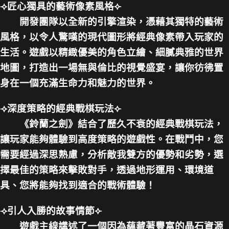
⟢匠心獨具的藝術像素風格⟣
開發團隊以全新的引擎渲染，憑藉其獨特的藝術
風格，以令人驚嘆的現代圖形將經典像素帶入玩家的
生活。遊戲以精緻優美的角色立繪、細膩典雅的世界
地圖，打造出一場無與倫比的視覺盛宴，讓你彷彿置
身在一個充滿生命力和魅力的世界。
⟢深度策略的經典戰棋玩法⟣
《鈴蘭之劍》結合了歷久不衰的經典戰棋玩法，
讓玩家能夠體驗到高度策略的遊戲性。在戰鬥中，您
需要經過深思熟慮，分析敵我雙方的優勢和劣勢，選
擇最佳的策略來擊敗對手，透過地形運用、環境道
具、您將能夠找到適合的戰術體驗！
⟢引人入勝的故事情節⟣
遊戲主線講述了一個因為蘊藏著豐富的晶石資源