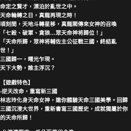
命定之賢才，漂泊於亂世之中。
天命輪轉之日，真龍再現之時！
頃刻間，天地斗轉星移，真龍閣傳來女神的召喚
「七殺、破軍、貪狼…眾天命神将歸位！」
「天命所歸，眾神将輔佐主公征戰三國，終結亂
世！」
三國歸一，曙光乍現。
天下大勢，誰主浮沉？
【遊戲特色】
-逆天改命，重寫新三國
林志玲化身天命女神，邀你體驗天命三國美學。回歸
三國沉浸大世界，重新書寫三國歷史，成就獨屬於你
的天命所歸！