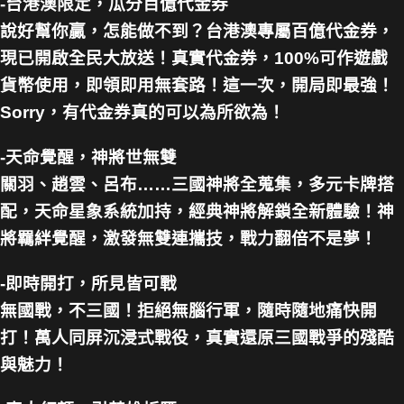
-台港澳限定，瓜分百億代金券
說好幫你贏，怎能做不到？台港澳專屬百億代金券，
現已開啟全民大放送！真實代金券，100%可作遊戲
貨幣使用，即領即用無套路！這一次，開局即最強！
Sorry，有代金券真的可以為所欲為！
-天命覺醒，神將世無雙
關羽、趙雲、呂布……三國神將全蒐集，多元卡牌搭
配，天命星象系統加持，經典神將解鎖全新體驗！神
將羈絆覺醒，激發無雙連攜技，戰力翻倍不是夢！
-即時開打，所見皆可戰
無國戰，不三國！拒絕無腦行軍，隨時隨地痛快開
打！萬人同屏沉浸式戰役，真實還原三國戰爭的殘酷
與魅力！