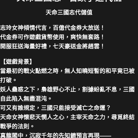
天命三國志代儲值
志玲女神傾情代言，百億代金券大放送！
代金券可作遊戲貨幣使用，爽快無套路！
開服狂送海量好禮，七天豪送金將趙雲！
【遊戲背景】
當最初的戰火點燃之時，無人知曉短暫的和平竟已被
打破。
妖人蠱惑之下，梟雄野心不止，割據紛亂不息，三國
自此陷入無盡混沌。
可又有誰規定，三國只能接受滅亡之命運？
天命女神懷悲天憫人之心，主宰天命之力，尋覓終結
戰爭的法則。
真龍閣中，沉寂千年的先知鏡預言再現——