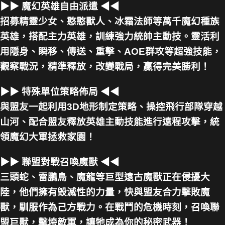
▶▶ 魔幻英雄自由派遣 ◀◀
招募精靈少女、憨憨獸人、冰霜法師等萬千魔幻種族
英雄，搭配主力英雄，訓練強力統帥主動技。靈活利
用隱身、瞬移、傳送、重擊、AOE群攻等超強技能，
觀察戰況，精準釋放，改變戰局，贏得完美勝利！
▶▶ 特殊單位策略佈局 ◀◀
與盟友一起利用3D地形制定策略、操控飛行部隊穿越
山河、配合盟友釋放英雄主動技能進行遠程攻擊，統
領魔幻大軍拯救家園！
▶▶ 聯盟對戰召喚魔獸 ◀◀
三頭蛇、雷鵬鳥、魔龍等巨型遠古魔獸正在侵擾大
陸，他們擁有毀滅性的力量，快與盟友合力擊敗魔
獸，馴服作為己方戰力。在戰鬥的危機時刻，召喚聯
盟巨獸，擊垮敵軍，讓牠成為你的秘密武器！