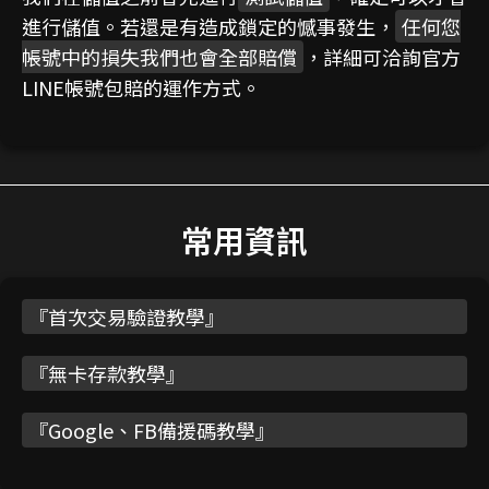
進行儲值。若還是有造成鎖定的憾事發生，
任何您
帳號中的損失我們也會全部賠償
，詳細可洽詢官方
LINE帳號包賠的運作方式。
常用資訊
『
首次交易驗證教學
』
『
無卡存款教學
』
『
Google、FB備援碼教學
』