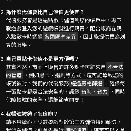
為什麼代儲會比自己儲值更便宜？
代儲服務皆是透過點數卡儲值到您的帳戶中，再下
載遊戲登入您的遊戲帳號進行購買。配合廠商在購
入點數卡時透過
各國匯率差異
，因此能提供更為划
算的服務。
自己買點卡儲值不是更方便嗎？
其實不然，市面上販售的許多點卡可能來自
不合法
的管道
，例如黑卡、退刷等方式，這可能導致您的
帳號被封。我們的代儲服務
經過嚴格篩選
，確保每
一張點卡都是合法安全的，讓您
省時、省力
，同時
保障帳號的安全，還能節省開支！
我帳號被鎖了怎麼辦？
請不用擔心，少數遊戲對於第三方儲值特別嚴防，
我們在儲值之前會先進行
測試儲值
，確定可以才會