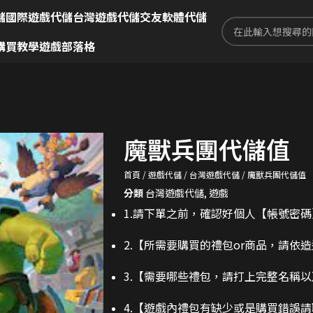
儲
國際遊戲代儲
台灣遊戲代儲
交友軟體代儲
購買教學
遊戲部落格
魔獸兵團代儲值
首頁
遊戲代儲
台灣遊戲代儲
魔獸兵團代儲值
分類
台灣遊戲代儲
,
遊戲
1.請下單之前，確認好個人【帳號密
2.
【所需要購買的禮包or商品，請依
3.
【需要哪些禮包，請打上完整名稱以
4.【遊戲內禮包有缺少或是購買錯誤