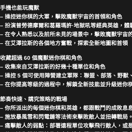
手機也能玩魔獸
– 操控迷你棋的大軍，擊敗魔獸宇宙的首領和角色
– 扮演普勞德摩爾和葛羅瑪許·地獄吼等經典英雄，體
– 在令人熟悉以及前所未見的場景中，擊敗魔獸宇宙
– 在艾澤拉斯的各個地方奮戰，探索全新地圖和首領
收藏超過 60 個魔獸迷你棋和角色
– 收集來自艾澤拉斯的好幾十種單位和角色
– 操控 5 個可使用陣營建立軍隊：聯盟、部落、野
– 在你提高等級的過程中，解鎖全新技能並升級迷你
節奏快速、講究策略的戰場
– 你所派出的每個迷你棋和英雄，都跟戰鬥的成敗息
– 施放暴風雪和閃電鏈等法術來擊敗敵人並扭轉戰局
– 痛擊敵人的弱點：部署遠程單位攻擊飛行敵人，或