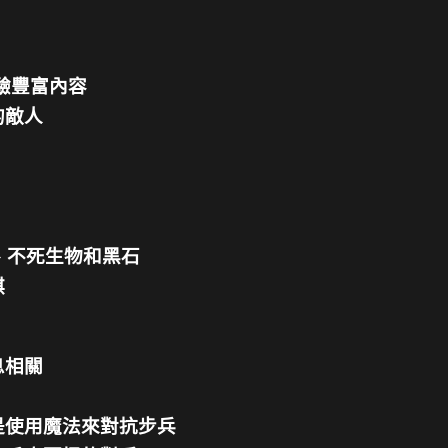
驗豐富內容
的敵人
獸、不死生物和黑石
棋
息相關
。
是使用魔法來對抗步兵