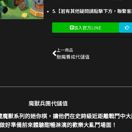
5.【若有其他疑問請點擊下方，聯繫
加入官方LINE
上一商品
魅魔養成代儲值
魔獸兵團代儲值
藏魔獸系列的迷你棋，讓他們在史詩級近距離戰鬥中大
都請做好準備前來體驗酣暢淋漓的歡樂大亂鬥場面！