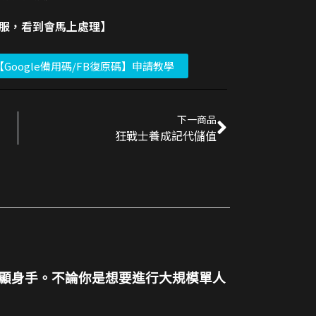
客服，看到會馬上處理】
【Google備用碼/FB復原碼】申請教學
下一商品
狂戰士養成記代儲值
顯身手。不論你是想要進行大規模單人