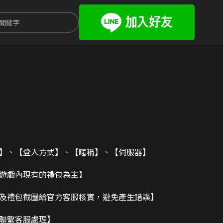
碼】、【登入方式】、【暱稱】、【伺服器】
造遊戲內現有的禮包為主】
及禮包截圖給官方客服核實，避免產生錯誤】
請聯繫客服處理】