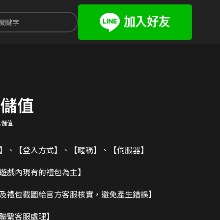
代儲值
代儲值
碼】、【登入方式】、【暱稱】、【伺服器】
造遊戲內現有的禮包為主】
及禮包截圖給官方客服核實，避免產生錯誤】
請聯繫客服處理】