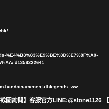
whk/
-legends-%E4%B8%83%E9%BE%8D%E7%8F%A0-
AA/id1358222641
d=com.bandainamcoent.dblegends_ww
詢問】客服官方LINE:@stone1126 