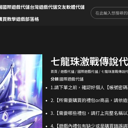
儲
國際遊戲代儲
台灣遊戲代儲
交友軟體代儲
購買教學
遊戲部落格
七龍珠激戰傳說
首頁
遊戲代儲
國際遊戲代儲
七龍珠激戰傳說
分類
國際遊戲代儲
1.請下單之前，確認好個人【帳號密
2.
【所需要購買的禮包or商品，請依
3.
【需要哪些禮包，請打上完整名稱以
4.【遊戲內禮包有缺少或是購買錯誤