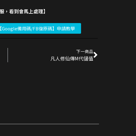
客服，看到會馬上處理】
【Google備用碼/FB復原碼】申請教學
下一商品
凡人修仙傳M代儲值