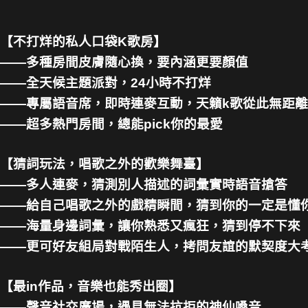
【不打烊的私人口袋K歌房】
——多種房間皮膚隨心換，要內涵更要顏值
——全天候主題派對，24小時不打烊
——專屬語音席，即時連麥互動，天籟k歌從此無距離
——超多熱門房間，總能pick你的最愛
【猜詞玩法，唱歌之外的歡樂舞臺】
——多人連麥，猜測別人描述的詞彙實時語音搶答
——給自己唱歌之外的戲精瞬間，猜到你的一定是懂
——海量身邊詞彙，讓你熟悉又瘋狂，猜到停不下來
——更可好友組局對戰陌生人，拷問友誼的默契度大
【最in作品，音樂也能秀出圈】
——聲音社交廣場，遇見無法抗拒的神仙嗓音