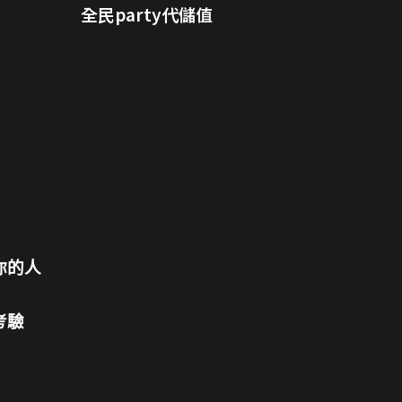
全民party代儲值
你的人
考驗