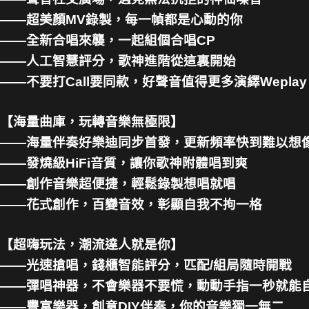
——超美顏MV錄製，每一幀都是心動的你
——全新合唱來襲，一起組個合唱CP
——人工智慧評分，歌神進階從這裏開始
——不要打Call要同款，好聲音值得更多演繹Weplay
【海量曲庫，玩轉音樂無極限】
——海量伴奏好樂迪同步首發，更新頻率快到難以想
——發燒級HiFi音質，讓你歌神附體唱到爽
——創作音樂超便捷，輕鬆錄製想唱就唱
——花式創作，百變音效，彰顯自我不拘一格
【超嗨玩法，潮流達人就是你】
——光速搶唱，錢櫃智能評分，匹配/組局隨時開戰
——彈唱神器，不會樂器不要慌，動動手指一秒就能
——豐富樂器，創意DIY伴奏，你的音樂獨一無二