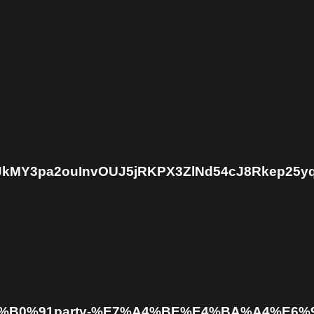
UTpJkMY3pa2ouInvOUJ5jRKPX3ZlNd54cJ8Rkep25y
A8%E6%B0%91party-%E7%A4%BE%E4%BA%A4%E