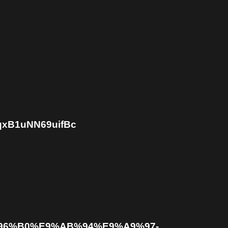
qxB1uNN69uifBc
6%96%B0%E9%AB%94%E9%A9%97-