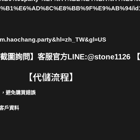
B1%E6%AD%8C%E8%BB%9F%E9%AB%94/id11
d=com.haochang.party&hl=zh_TW&gl=US
詢問】客服官方LINE:@stone1126 
【代儲流程】
片，避免購買錯誤
客戶資料