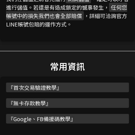
進行儲值。若還是有造成鎖定的憾事發生，
任何您
帳號中的損失我們也會全部賠償
，詳細可洽詢官方
LINE帳號包賠的運作方式。
常用資訊
『
首次交易驗證教學
』
『
無卡存款教學
』
『
Google、FB備援碼教學
』