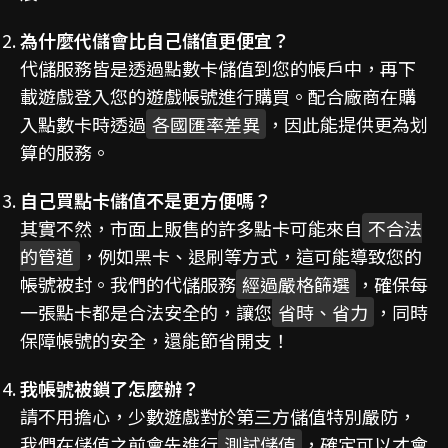
為什麼代儲會比自己儲值更便宜？
代儲服務皆是透過點數卡儲值到您的帳戶中，再下
載遊戲登入您的遊戲帳號進行購買。配合廠商在購
入點數卡時透過
各國匯率差異
，因此能提供更為划
算的服務。
自己買點卡儲值不是更方便嗎？
其實不然，市面上販售的許多點卡可能來自
不合法
的管道
，例如黑卡、退刷等方式，這可能導致您的
帳號被封。我們的代儲服務
經過嚴格篩選
，確保每
一張點卡都是合法安全的，讓您
省時、省力
，同時
保障帳號的安全，還能節省開支！
我帳號被鎖了怎麼辦？
請不用擔心，少數遊戲對於第三方儲值特別嚴防，
我們在儲值之前會先進行
測試儲值
，確定可以才會