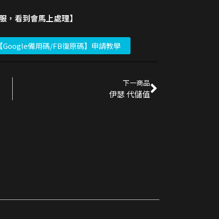
客服，看到會馬上處理】
【Google備用碼/FB復原碼】申請教學
下一商品
伊瑟 代儲值