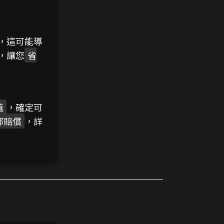
，這可能導
，讓您
省
值
，確定可
部賠償
，詳