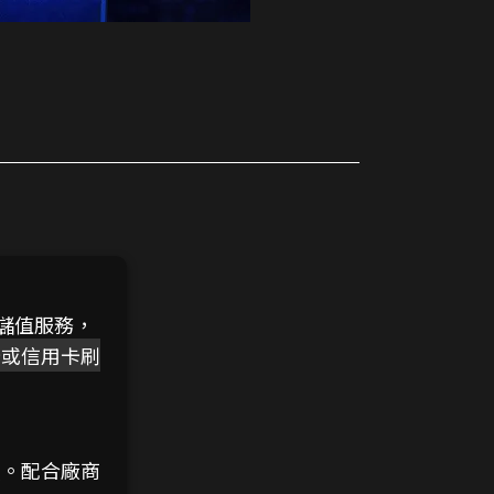
儲值服務，
卡或信用卡刷
買。配合廠商