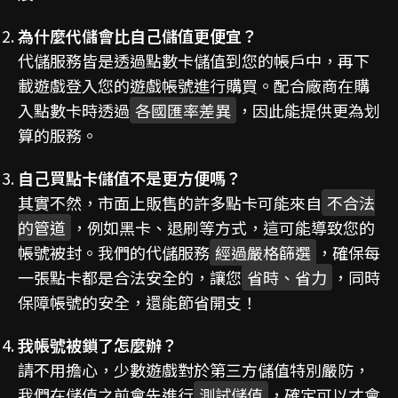
為什麼代儲會比自己儲值更便宜？
代儲服務皆是透過點數卡儲值到您的帳戶中，再下
載遊戲登入您的遊戲帳號進行購買。配合廠商在購
入點數卡時透過
各國匯率差異
，因此能提供更為划
算的服務。
自己買點卡儲值不是更方便嗎？
其實不然，市面上販售的許多點卡可能來自
不合法
的管道
，例如黑卡、退刷等方式，這可能導致您的
帳號被封。我們的代儲服務
經過嚴格篩選
，確保每
一張點卡都是合法安全的，讓您
省時、省力
，同時
保障帳號的安全，還能節省開支！
我帳號被鎖了怎麼辦？
請不用擔心，少數遊戲對於第三方儲值特別嚴防，
我們在儲值之前會先進行
測試儲值
，確定可以才會