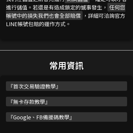
進行儲值。若還是有造成鎖定的憾事發生，
任何您
帳號中的損失我們也會全部賠償
，詳細可洽詢官方
LINE帳號包賠的運作方式。
常用資訊
『
首次交易驗證教學
』
『
無卡存款教學
』
『
Google、FB備援碼教學
』