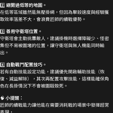
2️⃣
避開過低等的地圖。
在低等區域雖然能無壓掛網，但因為擊殺速度與經驗獲
取效率落差不大，會浪費匠師的續戰優勢。
3️⃣
善用守衛塔位置。
守衛塔會主動挑釁敵人，建議掛機時選擇障礙少、怪密
集但不易被圍堵的位置，讓守衛塔與無人機能同時輸
出。
4️⃣
自動戰鬥配置技巧。
若有自動技能設定功能，建議優先開啟輔助技能（恢
復、減益解除），其次再配置攻擊技能，這樣能確保角
色在長掛情況下不會被圍毆致死。
🧠
小提醒：
匠師的續戰能力讓他能在需要消耗戰的場景中發揮超常
表現，