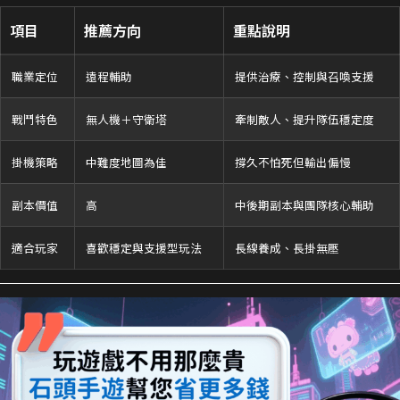
項目
推薦方向
重點說明
職業定位
遠程輔助
提供治療、控制與召喚支援
戰鬥特色
無人機＋守衛塔
牽制敵人、提升隊伍穩定度
掛機策略
中難度地圖為佳
撐久不怕死但輸出偏慢
副本價值
高
中後期副本與團隊核心輔助
適合玩家
喜歡穩定與支援型玩法
長線養成、長掛無壓