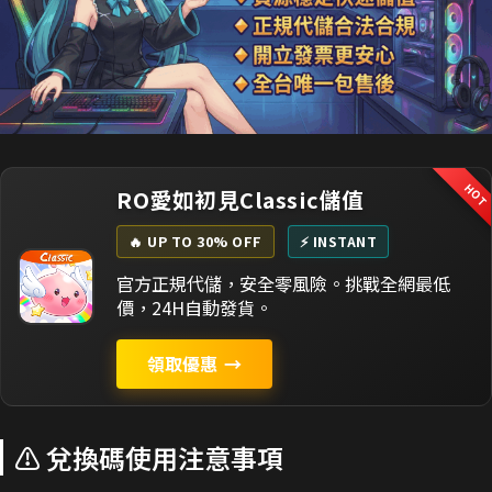
HO
RO愛如初見Classic儲值
🔥 UP TO 30% OFF
⚡ INSTANT
官方正規代儲，安全零風險。挑戰全網最低
價，24H自動發貨。
領取優惠
→
⚠️ 兌換碼使用注意事項