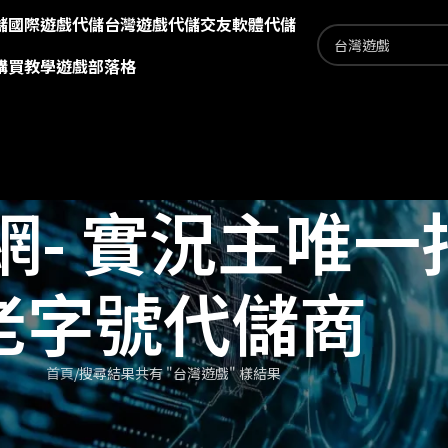
儲
國際遊戲代儲
台灣遊戲代儲
交友軟體代儲
購買教學
遊戲部落格
網- 實況主唯一
老字號代儲商
首頁
搜尋結果共有 "台灣遊戲" 樣結果