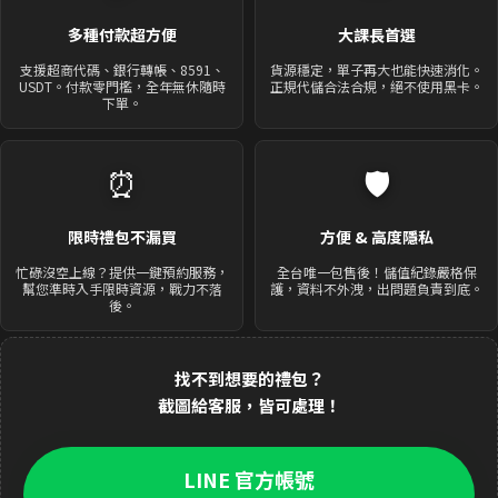
多種付款超方便
大課長首選
支援超商代碼、銀行轉帳、8591、
貨源穩定，單子再大也能快速消化。
USDT。付款零門檻，全年無休隨時
正規代儲合法合規，絕不使用黑卡。
下單。
⏰
🛡️
限時禮包不漏買
方便 & 高度隱私
忙碌沒空上線？提供一鍵預約服務，
全台唯一包售後！儲值紀錄嚴格保
幫您準時入手限時資源，戰力不落
護，資料不外洩，出問題負責到底。
後。
找不到想要的禮包？
截圖給客服，皆可處理！
LINE 官方帳號