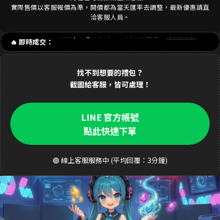
剛剛 陳**豪 購買了
3290元 禮包
交易成功
實際售價以客服報價為準，開價都為當天匯率去調整，最新優惠請直
洽客服人員。
剛剛 p**e_9 購買了
170元 新手禮包
交易成功
🔥 即時成交：
1分鐘前 林**緯 購買了
1690元 禮包
交易成功
2分鐘前 Dav**d 購買了
3290元 至尊禮包
交易成功
找不到想要的禮包？
3分鐘前 k**ty 購買了
33元 銅板禮包
交易成功
截圖給客服，皆可處理！
4分鐘前 張**凱 購買了
490元 週禮包
交易成功
LINE 官方帳號
5分鐘前 王**明 購買了
990元 月卡
交易成功
點此快速下單
6分鐘前 a**123 購買了
3290元 禮包
交易成功
🟢 線上客服服務中 (平均回覆：3分鐘)
8分鐘前 S**ea 購買了
3290元 禮包
交易成功
9分鐘前 吳**宏 購買了
1690元 豪華禮包
交易成功
10分鐘前 m**ky 購買了
33元 銅板禮包
交易成功
12分鐘前 李**芬 購買了
990元 成長禮包
交易成功