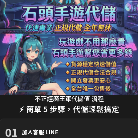
15分鐘前 J**son 購買了
3290元 禮包
交易成功
18分鐘前 劉**瑄 購買了
170元 限時禮包
交易成功
20分鐘前 T**y_L 購買了
2990元 節日禮包
交易成功
22分鐘前 蔡**文 購買了
33元 銅板禮包
交易成功
25分鐘前 H**nry 購買了
490元 特惠禮包
交易成功
28分鐘前 黃**傑 購買了
1690元 禮包
交易成功
30分鐘前 Ap**le 購買了
990元 月卡
交易成功
不正經魔王軍代儲值 流程
35分鐘前 楊**婷 購買了
3290元 禮包
交易成功
⚡ 簡單 5 步驟，代儲輕鬆搞定
01
加入客服 LINE