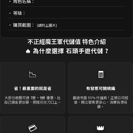
• 角色名稱：
• 等級：
• 購買截圖：
(請附上圖片)
不正經魔王軍代儲值 特色介紹
🔥 為什麼選擇
石頭手遊代儲
?
📉
🧾
省！最重要的就是省
有發票可開統編
大部分遊戲可達
7折 ~ 9折
優惠，比
贏過市面 95% 代儲商！正規公司經
自己課金更划算，把錢花在刀口上。
營，開立發票更安心，消費有憑有
據。
💳
👑