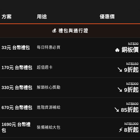
方案
用途
優惠價
💰 禮包與通行證
NT$30
33元 台幣禮包
每日特惠必買
🔥 銅板價
NT$150
170元 台幣禮包
超值週卡
↘ 9折起
NT$300
330元 台幣禮包
解鎖核心獎勵
↘ 9折起
NT$600
670元 台幣禮包
進階資源補給
↘ 85折起
1690元 台幣禮
NT$1300
裝備補給大包
⚡ 8折起
包