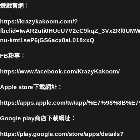
遊戲官網：
https://krazykakoom.com/?
fbclid=IwAR2uti0HUcU7V2cC9kqZ_3Vx2Rf0UMW
nu-kmt1seP6jGS6acx8aL018xxQ
FB粉專：
https://www.facebook.com/KrazyKakoom/
Apple store下載網址：
https://apps.apple.com/tw/app/%E7%98%
Google play商店下載網址：
https://play.google.com/store/apps/details?