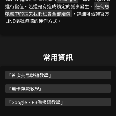
進行儲值。若還是有造成鎖定的憾事發生，
任何您
帳號中的損失我們也會全部賠償
，詳細可洽詢官方
LINE帳號包賠的運作方式。
常用資訊
『
首次交易驗證教學
』
『
無卡存款教學
』
『
Google、FB備援碼教學
』