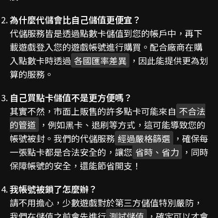
為什麼代儲會比自己儲值更便宜？
代儲服務皆是透過點數卡儲值到您的帳戶中，再下
載遊戲登入您的遊戲帳號進行購買。配合廠商在購
入點數卡時透過
各國匯率差異
，因此能提供更為划
算的服務。
自己買點卡儲值不是更方便嗎？
其實不然，市面上販售的許多點卡可能來自
不合法
的管道
，例如黑卡、退刷等方式，這可能導致您的
帳號被封。我們的代儲服務
經過嚴格篩選
，確保每
一張點卡都是合法安全的，讓您
省時、省力
，同時
保障帳號的安全，還能節省開支！
我帳號被鎖了怎麼辦？
請不用擔心，少數遊戲對於第三方儲值特別嚴防，
我們在儲值之前會先進行
測試儲值
，確定可以才會