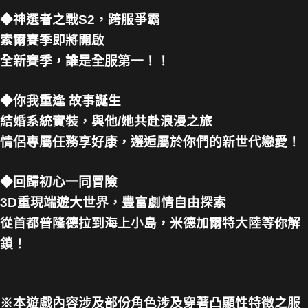
◆神選者之戰S2，跨服爭霸
索爾賽季即將開啟
全新賽季，誰是全服第一！！
◆你我重逢 故事誕生
結婚系統實裝，與他/她共赴浪漫之旅
情侶專屬任務享好康，邂逅屬於你們的新世代戀愛！
◆回歸初心一同冒險
3D重現端遊大世界，豐富劇情自由探索
從首都普隆德拉到海上小島，米德加爾特大陸等你解
鎖！
※本遊戲內容涉及部份角色涉及穿著凸顯性特徵之服