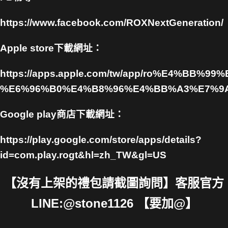
https://www.facebook.com/ROXNextGeneration/
Apple store下載網址：
https://apps.apple.com/tw/app/ro%E4%BB
%E6%96%B0%E4%B8%96%E4%BB%A3%E7%9A%
Google play商店下載網址：
https://play.google.com/store/apps/details?
id=com.play.rogt&hl=zh_TW&gl=US
【沒有上架的禮包請截圖詢問】客服官方
LINE:@stone1126 【要加@】