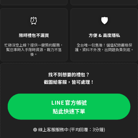
⏰
🛡️
限時禮包不漏買
方便 & 高度隱私
忙碌沒空上線？提供一鍵預約服務，
全台唯一包售後！儲值紀錄嚴格保
幫您準時入手限時資源，戰力不落
護，資料不外洩，出問題負責到底。
後。
找不到想要的禮包？
截圖給客服，皆可處理！
LINE 官方帳號
點此快速下單
🟢 線上客服服務中 (平均回覆：3分鐘)