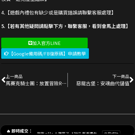
4.【遊戲內禮包有缺少或是購買錯誤請聯繫客服處理】
5.【若有其他疑問請點擊下方，聯繫客服，看到會馬上處理】
加入官方LINE
【Google備用碼/FB復原碼】申請教學
上一商品
下一商品
馬賽克騎士團：放置冒險RPG代儲值
惡龍古堡：安魂曲代儲值
剛剛 陳**豪 購買了
3290元 禮包
交易成功
剛剛 p**e_9 購買了
170元 新手禮包
交易成功
🔥 即時成交：