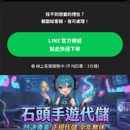
1分鐘前 林**緯 購買了
1690元 禮包
交易成功
找不到想要的禮包？
2分鐘前 Dav**d 購買了
3290元 至尊禮包
交易成功
截圖給客服，皆可處理！
3分鐘前 k**ty 購買了
33元 銅板禮包
交易成功
4分鐘前 張**凱 購買了
490元 週禮包
交易成功
LINE 官方帳號
點此快速下單
5分鐘前 王**明 購買了
990元 月卡
交易成功
6分鐘前 a**123 購買了
3290元 禮包
交易成功
🟢 線上客服服務中 (平均回覆：3分鐘)
8分鐘前 S**ea 購買了
3290元 禮包
交易成功
9分鐘前 吳**宏 購買了
1690元 豪華禮包
交易成功
10分鐘前 m**ky 購買了
33元 銅板禮包
交易成功
12分鐘前 李**芬 購買了
990元 成長禮包
交易成功
15分鐘前 J**son 購買了
3290元 禮包
交易成功