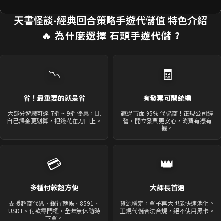
天書怪談-經典回合策略手遊代儲值 特色介紹
🔥 為什麼選擇
石頭手遊代儲
?
📉
🧾
省！最重要的就是省
有發票可開統編
大部分遊戲可達
7折 ~ 9折
優惠，比
贏過市面 95% 代儲商！正規公司經
自己課金更划算，把錢花在刀口上。
營，開立發票更安心，消費有憑有
據。
💳
👑
多種付款超方便
大課長首選
支援超商代碼、銀行轉帳、8591、
貨源穩定，單子再大也能快速消化。
USDT。付款零門檻，全年無休隨時
正規代儲合法合規，絕不使用黑卡。
下單。