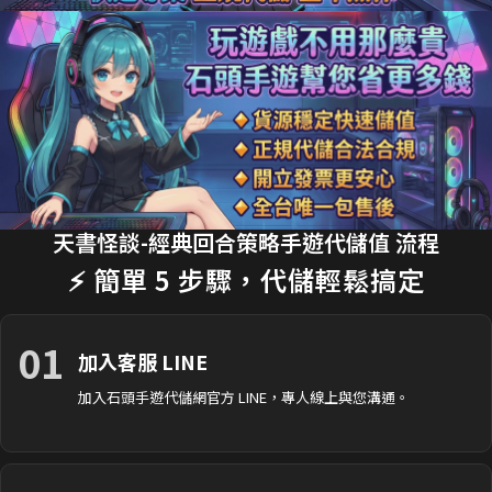
18分鐘前 劉**瑄 購買了
170元 限時禮包
交易成功
20分鐘前 T**y_L 購買了
2990元 節日禮包
交易成功
22分鐘前 蔡**文 購買了
33元 銅板禮包
交易成功
25分鐘前 H**nry 購買了
490元 特惠禮包
交易成功
28分鐘前 黃**傑 購買了
1690元 禮包
交易成功
30分鐘前 Ap**le 購買了
990元 月卡
交易成功
天書怪談-經典回合策略手遊代儲值 流程
⚡ 簡單 5 步驟，代儲輕鬆搞定
35分鐘前 楊**婷 購買了
3290元 禮包
交易成功
01
加入客服 LINE
加入石頭手遊代儲網官方 LINE，專人線上與您溝通。