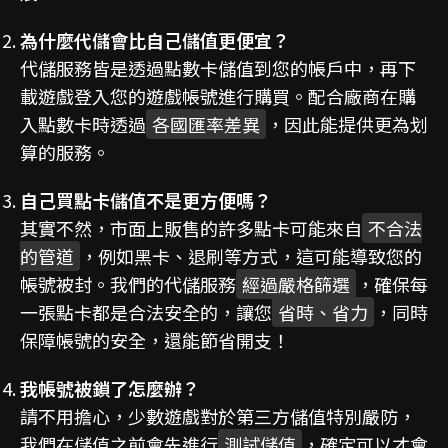
為什麼代儲會比自己儲值更便宜？
代儲服務皆是透過點數卡儲值到您的帳戶中，再下
載遊戲登入您的遊戲帳號進行購買。配合廠商在購
入點數卡時透過
各國匯率差異
，因此能提供更為划
算的服務。
自己買點卡儲值不是更方便嗎？
其實不然，市面上販售的許多點卡可能來自
不合法
的管道
，例如黑卡、退刷等方式，這可能導致您的
帳號被封。我們的代儲服務
經過嚴格篩選
，確保每
一張點卡都是合法安全的，讓您
省時、省力
，同時
保障帳號的安全，還能節省開支！
我帳號被鎖了怎麼辦？
請不用擔心，少數遊戲對於第三方儲值特別嚴防，
我們在儲值之前會先進行
測試儲值
，確定可以才會