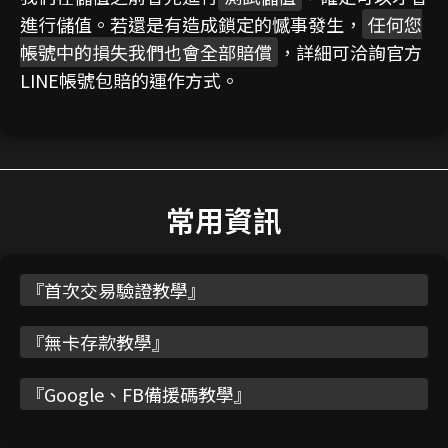
進行儲值。若還是有造成鎖定的憾事發生，
任何您
帳號中的損失我們也會全部賠償
，詳細可洽詢官方
LINE帳號包賠的運作方式。
常用資訊
『
首次交易驗證教學
』
『
無卡存款教學
』
『
Google、FB備援碼教學
』