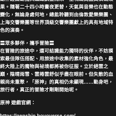
果。隨著二十四小時晝夜更替，天氣與音樂也在動態
變化，無論身處何地，總能聆聽到由倫敦愛樂樂團、
上海交響樂團等世界頂級交響樂團獻上的具有地域特
色的演奏。
〓眾多夥伴，攜手冒險〓
在冒險的旅途中，還可結識能力獨特的伙伴，不妨摸
索最佳隊伍搭配、用旅途中收集的素材強化角色，最
終大陸上的魔物與祕境都將被你征服。立於絕雲之
巔，陰晴雨雪、雲捲雲舒似乎盡在眼前。但失散的血
親尚未重聚，「原神」的真相仍未顯現……動身吧，
旅行者，真正的冒險才剛剛開始呢。
原神 遊戲官網：
https://genshin.hoyoverse.com/