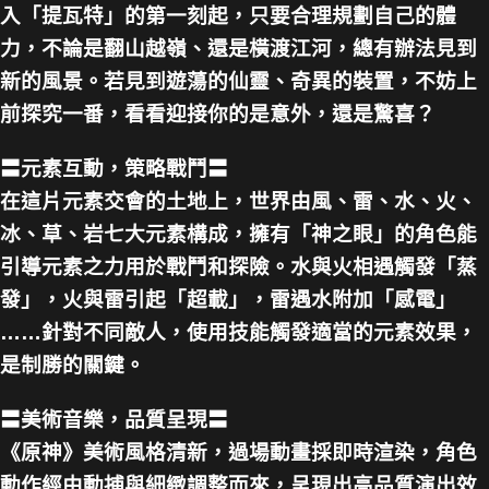
入「提瓦特」的第一刻起，只要合理規劃自己的體
力，不論是翻山越嶺、還是橫渡江河，總有辦法見到
新的風景。若見到遊蕩的仙靈、奇異的裝置，不妨上
前探究一番，看看迎接你的是意外，還是驚喜？
〓元素互動，策略戰鬥〓
在這片元素交會的土地上，世界由風、雷、水、火、
冰、草、岩七大元素構成，擁有「神之眼」的角色能
引導元素之力用於戰鬥和探險。水與火相遇觸發「蒸
發」，火與雷引起「超載」，雷遇水附加「感電」
……針對不同敵人，使用技能觸發適當的元素效果，
是制勝的關鍵。
〓美術音樂，品質呈現〓
《原神》美術風格清新，過場動畫採即時渲染，角色
動作經由動捕與細緻調整而來，呈現出高品質演出效