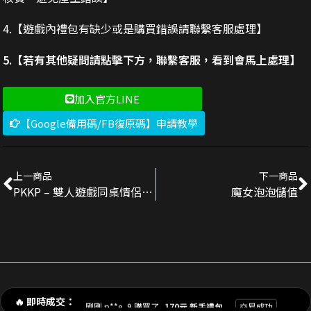
4.【遊戲內禮包有缺少或是購買錯誤請聯繫客服處理】
5.【若有其他疑問請點擊下方，聯繫客服，看到會馬上處理】
加入官方LINE
【Google備用碼/FB復原碼】申請教學
上一商品
下一商品
PKKP – 雙人遊戲同桌情侶大作戰儲值
魔女泡泡儲值
剛剛 陳**豪 購買了
3290元 禮包
交易成功
剛剛 p**e_9 購買了
170元 新手禮包
交易成功
🔥 即時成交：