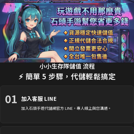
18分鐘前 劉**瑄 購買了
170元 限時禮包
交易成功
20分鐘前 T**y_L 購買了
2990元 節日禮包
交易成功
22分鐘前 蔡**文 購買了
33元 銅板禮包
交易成功
25分鐘前 H**nry 購買了
490元 特惠禮包
交易成功
28分鐘前 黃**傑 購買了
1690元 禮包
交易成功
30分鐘前 Ap**le 購買了
990元 月卡
交易成功
小小生存隊儲值 流程
⚡ 簡單 5 步驟，代儲輕鬆搞定
35分鐘前 楊**婷 購買了
3290元 禮包
交易成功
01
加入客服 LINE
加入石頭手遊代儲網官方 LINE，專人線上與您溝通。