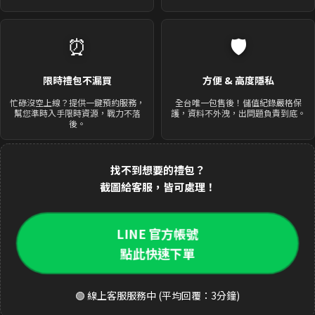
⏰
🛡️
限時禮包不漏買
方便 & 高度隱私
忙碌沒空上線？提供一鍵預約服務，
全台唯一包售後！儲值紀錄嚴格保
幫您準時入手限時資源，戰力不落
護，資料不外洩，出問題負責到底。
後。
找不到想要的禮包？
截圖給客服，皆可處理！
LINE 官方帳號
點此快速下單
🟢 線上客服服務中 (平均回覆：3分鐘)