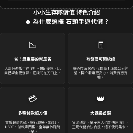
小小生存隊儲值 特色介紹
🔥 為什麼選擇
石頭手遊代儲
?
📉
🧾
省！最重要的就是省
有發票可開統編
大部分遊戲可達
7折 ~ 9折
優惠，比
贏過市面 95% 代儲商！正規公司經
自己課金更划算，把錢花在刀口上。
營，開立發票更安心，消費有憑有
據。
💳
👑
多種付款超方便
大課長首選
支援超商代碼、銀行轉帳、8591、
貨源穩定，單子再大也能快速消化。
USDT。付款零門檻，全年無休隨時
正規代儲合法合規，絕不使用黑卡。
下單。