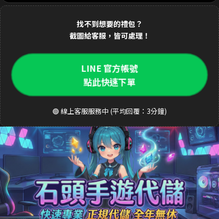
1分鐘前 林**緯 購買了
1690元 禮包
交易成功
找不到想要的禮包？
2分鐘前 Dav**d 購買了
3290元 至尊禮包
交易成功
截圖給客服，皆可處理！
3分鐘前 k**ty 購買了
33元 銅板禮包
交易成功
LINE 官方帳號
4分鐘前 張**凱 購買了
490元 週禮包
交易成功
點此快速下單
5分鐘前 王**明 購買了
990元 月卡
交易成功
6分鐘前 a**123 購買了
3290元 禮包
交易成功
🟢 線上客服服務中 (平均回覆：3分鐘)
8分鐘前 S**ea 購買了
3290元 禮包
交易成功
9分鐘前 吳**宏 購買了
1690元 豪華禮包
交易成功
10分鐘前 m**ky 購買了
33元 銅板禮包
交易成功
12分鐘前 李**芬 購買了
990元 成長禮包
交易成功
15分鐘前 J**son 購買了
3290元 禮包
交易成功