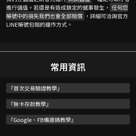
進行儲值。若還是有造成鎖定的憾事發生，
任何您
帳號中的損失我們也會全部賠償
，詳細可洽詢官方
LINE帳號包賠的運作方式。
常用資訊
『
首次交易驗證教學
』
『
無卡存款教學
』
『
Google、FB備援碼教學
』