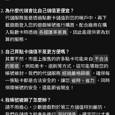
為什麼代儲會比自己儲值更便宜？
代儲服務皆是透過點數卡儲值到您的帳戶中，再下
載遊戲登入您的遊戲帳號進行購買。配合廠商在購
入點數卡時透過
各國匯率差異
，因此能提供更為划
算的服務。
自己買點卡儲值不是更方便嗎？
其實不然，市面上販售的許多點卡可能來自
不合法
的管道
，例如黑卡、退刷等方式，這可能導致您的
帳號被封。我們的代儲服務
經過嚴格篩選
，確保每
一張點卡都是合法安全的，讓您
省時、省力
，同時
保障帳號的安全，還能節省開支！
我帳號被鎖了怎麼辦？
請不用擔心，少數遊戲對於第三方儲值特別嚴防，
我們在儲值之前會先進行
測試儲值
，確定可以才會