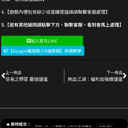
4.【遊戲內禮包有缺少或是購買錯誤請聯繫客服處理】
5.【若有其他疑問請點擊下方，聯繫客服，看到會馬上處理】
加入官方LINE
【Google備用碼/FB復原碼】申請教學
上一商品
下一商品
信長之野望 霸道儲值
熱血江湖：福利加強版儲值
剛剛 陳**豪 購買了
3290元 禮包
交易成功
剛剛 p**e_9 購買了
170元 新手禮包
交易成功
🔥 即時成交：