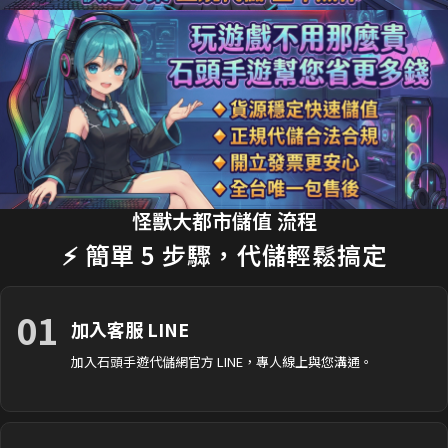
18分鐘前 劉**瑄 購買了
170元 限時禮包
交易成功
20分鐘前 T**y_L 購買了
2990元 節日禮包
交易成功
22分鐘前 蔡**文 購買了
33元 銅板禮包
交易成功
25分鐘前 H**nry 購買了
490元 特惠禮包
交易成功
28分鐘前 黃**傑 購買了
1690元 禮包
交易成功
30分鐘前 Ap**le 購買了
990元 月卡
交易成功
怪獸大都市儲值 流程
⚡ 簡單 5 步驟，代儲輕鬆搞定
35分鐘前 楊**婷 購買了
3290元 禮包
交易成功
01
加入客服 LINE
加入石頭手遊代儲網官方 LINE，專人線上與您溝通。