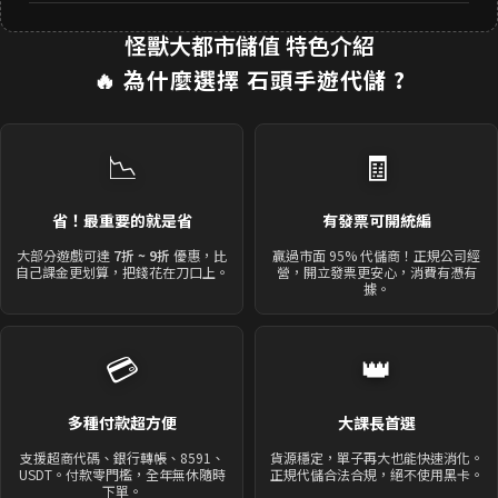
怪獸大都市儲值 特色介紹
🔥 為什麼選擇
石頭手遊代儲
?
📉
🧾
省！最重要的就是省
有發票可開統編
大部分遊戲可達
7折 ~ 9折
優惠，比
贏過市面 95% 代儲商！正規公司經
自己課金更划算，把錢花在刀口上。
營，開立發票更安心，消費有憑有
據。
💳
👑
多種付款超方便
大課長首選
支援超商代碼、銀行轉帳、8591、
貨源穩定，單子再大也能快速消化。
USDT。付款零門檻，全年無休隨時
正規代儲合法合規，絕不使用黑卡。
下單。