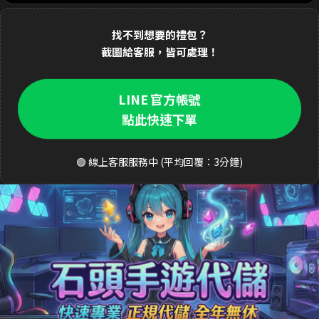
1分鐘前 林**緯 購買了
1690元 禮包
交易成功
找不到想要的禮包？
2分鐘前 Dav**d 購買了
3290元 至尊禮包
交易成功
截圖給客服，皆可處理！
3分鐘前 k**ty 購買了
33元 銅板禮包
交易成功
LINE 官方帳號
4分鐘前 張**凱 購買了
490元 週禮包
交易成功
點此快速下單
5分鐘前 王**明 購買了
990元 月卡
交易成功
6分鐘前 a**123 購買了
3290元 禮包
交易成功
🟢 線上客服服務中 (平均回覆：3分鐘)
8分鐘前 S**ea 購買了
3290元 禮包
交易成功
9分鐘前 吳**宏 購買了
1690元 豪華禮包
交易成功
10分鐘前 m**ky 購買了
33元 銅板禮包
交易成功
12分鐘前 李**芬 購買了
990元 成長禮包
交易成功
15分鐘前 J**son 購買了
3290元 禮包
交易成功