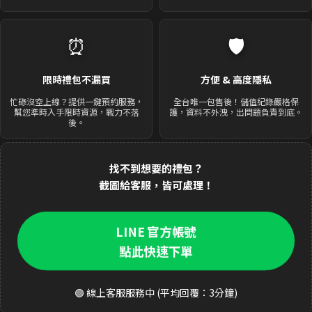
⏰
🛡️
限時禮包不漏買
方便 & 高度隱私
忙碌沒空上線？提供一鍵預約服務，
全台唯一包售後！儲值紀錄嚴格保
幫您準時入手限時資源，戰力不落
護，資料不外洩，出問題負責到底。
後。
找不到想要的禮包？
截圖給客服，皆可處理！
LINE 官方帳號
點此快速下單
🟢 線上客服服務中 (平均回覆：3分鐘)