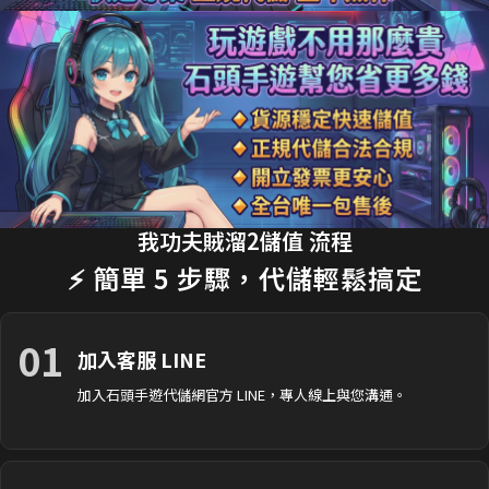
18分鐘前 劉**瑄 購買了
170元 限時禮包
交易成功
20分鐘前 T**y_L 購買了
2990元 節日禮包
交易成功
22分鐘前 蔡**文 購買了
33元 銅板禮包
交易成功
25分鐘前 H**nry 購買了
490元 特惠禮包
交易成功
28分鐘前 黃**傑 購買了
1690元 禮包
交易成功
我功夫賊溜2儲值 流程
30分鐘前 Ap**le 購買了
990元 月卡
交易成功
⚡ 簡單 5 步驟，代儲輕鬆搞定
35分鐘前 楊**婷 購買了
3290元 禮包
交易成功
01
加入客服 LINE
加入石頭手遊代儲網官方 LINE，專人線上與您溝通。