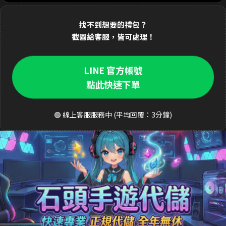
1分鐘前 林**緯 購買了
1690元 禮包
交易成功
找不到想要的禮包？
2分鐘前 Dav**d 購買了
3290元 至尊禮包
交易成功
截圖給客服，皆可處理！
3分鐘前 k**ty 購買了
33元 銅板禮包
交易成功
LINE 官方帳號
4分鐘前 張**凱 購買了
490元 週禮包
交易成功
點此快速下單
5分鐘前 王**明 購買了
990元 月卡
交易成功
🟢 線上客服服務中 (平均回覆：3分鐘)
6分鐘前 a**123 購買了
3290元 禮包
交易成功
8分鐘前 S**ea 購買了
3290元 禮包
交易成功
9分鐘前 吳**宏 購買了
1690元 豪華禮包
交易成功
10分鐘前 m**ky 購買了
33元 銅板禮包
交易成功
12分鐘前 李**芬 購買了
990元 成長禮包
交易成功
15分鐘前 J**son 購買了
3290元 禮包
交易成功