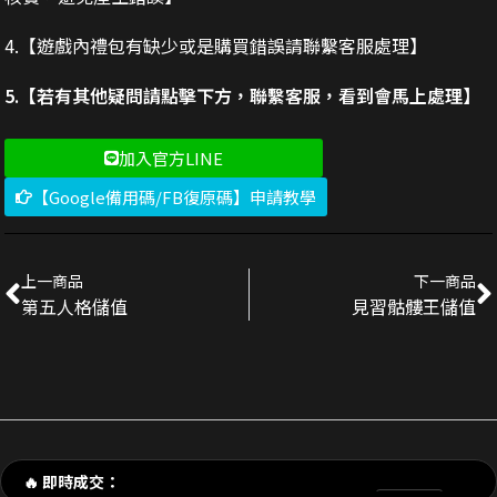
4.【遊戲內禮包有缺少或是購買錯誤請聯繫客服處理】
5.【若有其他疑問請點擊下方，聯繫客服，看到會馬上處理】
加入官方LINE
【Google備用碼/FB復原碼】申請教學
上一商品
下一商品
第五人格儲值
見習骷髏王儲值
剛剛 陳**豪 購買了
3290元 禮包
交易成功
🔥 即時成交：
剛剛 p**e_9 購買了
170元 新手禮包
交易成功