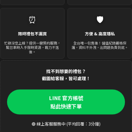
⏰
🛡️
限時禮包不漏買
方便 & 高度隱私
忙碌沒空上線？提供一鍵預約服務，
全台唯一包售後！儲值紀錄嚴格保
幫您準時入手限時資源，戰力不落
護，資料不外洩，出問題負責到底。
後。
找不到想要的禮包？
截圖給客服，皆可處理！
LINE 官方帳號
點此快速下單
🟢 線上客服服務中 (平均回覆：3分鐘)