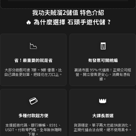
我功夫賊溜2儲值 特色介紹
🔥 為什麼選擇
石頭手遊代儲
?
📉
🧾
省！最重要的就是省
有發票可開統編
大部分遊戲可達
7折 ~ 9折
優惠，比
贏過市面 95% 代儲商！正規公司經
自己課金更划算，把錢花在刀口上。
營，開立發票更安心，消費有憑有
據。
💳
👑
多種付款超方便
大課長首選
支援超商代碼、銀行轉帳、8591、
貨源穩定，單子再大也能快速消化。
USDT。付款零門檻，全年無休隨時
正規代儲合法合規，絕不使用黑卡。
下單。