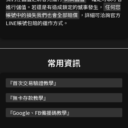
進行儲值。若還是有造成鎖定的憾事發生，
任何您
帳號中的損失我們也會全部賠償
，詳細可洽詢官方
LINE帳號包賠的運作方式。
常用資訊
『
首次交易驗證教學
』
『
無卡存款教學
』
『
Google、FB備援碼教學
』