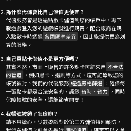
為什麼代儲會比自己儲值更便宜？
代儲服務皆是透過點數卡儲值到您的帳戶中，再下
載遊戲登入您的遊戲帳號進行購買。配合廠商在購
入點數卡時透過
各國匯率差異
，因此能提供更為划
算的服務。
自己買點卡儲值不是更方便嗎？
其實不然，市面上販售的許多點卡可能來自
不合法
的管道
，例如黑卡、退刷等方式，這可能導致您的
帳號被封。我們的代儲服務
經過嚴格篩選
，確保每
一張點卡都是合法安全的，讓您
省時、省力
，同時
保障帳號的安全，還能節省開支！
我帳號被鎖了怎麼辦？
請不用擔心，少數遊戲對於第三方儲值特別嚴防，
我們在儲值之前會先進行
測試儲值
，確定可以才會