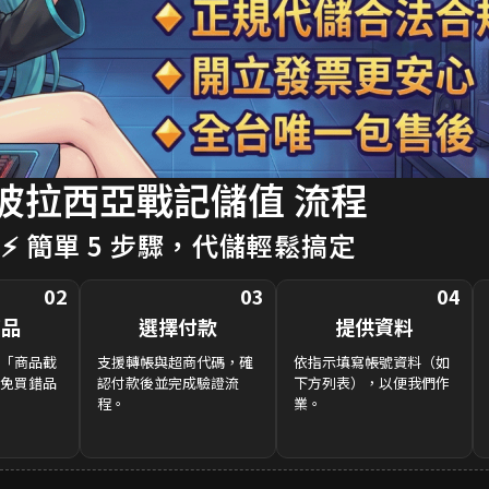
波拉西亞戰記儲值 流程
⚡ 簡單 5 步驟，代儲輕鬆搞定
02
03
04
商品
選擇付款
提供資料
「商品截
支援轉帳與超商代碼，確
依指示填寫帳號資料（如
免買錯品
認付款後並完成驗證流
下方列表），以便我們作
程。
業。