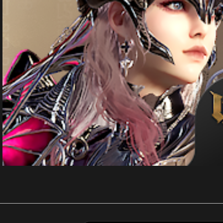
剛剛 陳**豪 購買了
3290元
剛剛 p**e_9 購買了
170元