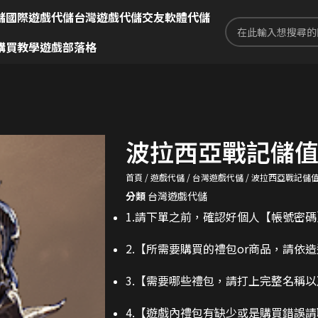
儲
國際遊戲代儲
台灣遊戲代儲
交友軟體代儲
購買教學
遊戲部落格
波拉西亞戰記儲
首頁
遊戲代儲
台灣遊戲代儲
波拉西亞戰記儲
分類
台灣遊戲代儲
1.請下單之前，確認好個人【帳號密
2.
【所需要購買的禮包or商品，請依
3.
【需要哪些禮包，請打上完整名稱以
4.【遊戲內禮包有缺少或是購買錯誤