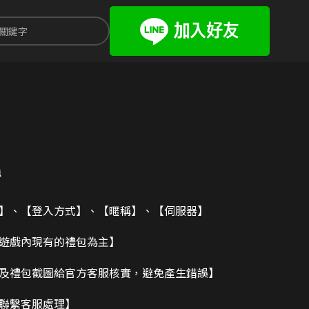
值
值
碼】、【登入方式】、【暱稱】、【伺服器】
造遊戲內現有的禮包為主】
及禮包截圖給官方客服核實，避免產生錯誤】
請聯繫客服處理】