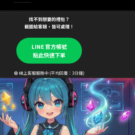
90元 禮包
交易成功
找不到想要的禮包？
90元 至尊禮包
交易成功
截圖給客服，皆可處理！
 銅板禮包
交易成功
LINE 官方帳號
0元 週禮包
交易成功
點此快速下單
0元 月卡
交易成功
90元 禮包
交易成功
🟢 線上客服服務中 (平均回覆：3分鐘)
0元 禮包
交易成功
90元 豪華禮包
交易成功
元 銅板禮包
交易成功
90元 成長禮包
交易成功
290元 禮包
交易成功