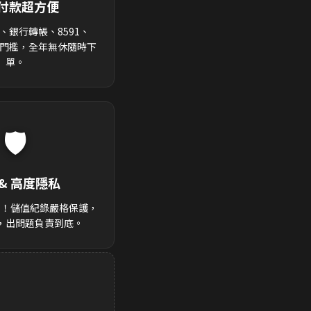
付款超方便
、銀行轉帳、8591、
零門檻，全年無休隨時下
單。
🛡️
& 高度隱私
後！儲值紀錄嚴格保護，
，出問題負責到底。