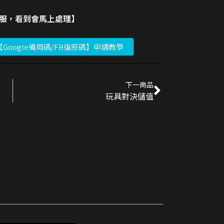
客服，看到會馬上處理】
【Google備用碼/FB復原碼】申請教學
下一商品
玩具對決儲值