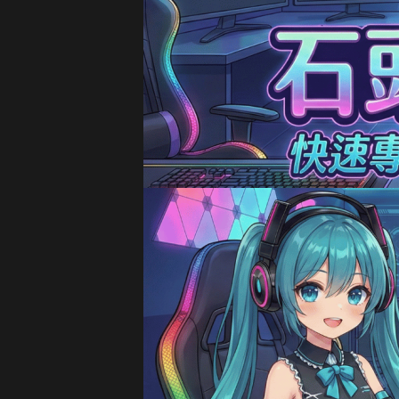
18分鐘前 劉**瑄 購買了
1
20分鐘前 T**y_L 購買了
2
22分鐘前 蔡**文 購買了
3
25分鐘前 H**nry 購買了
4
28分鐘前 黃**傑 購買了
16
30分鐘前 Ap**le 購買了
99
35分鐘前 楊**婷 購買了
32