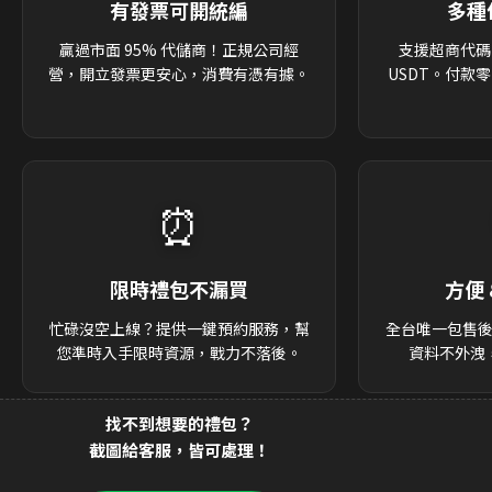
有發票可開統編
多種
贏過市面 95% 代儲商！正規公司經
支援超商代碼
營，開立發票更安心，消費有憑有據。
USDT。付款
⏰
限時禮包不漏買
方便 
忙碌沒空上線？提供一鍵預約服務，幫
全台唯一包售
您準時入手限時資源，戰力不落後。
資料不外洩
找不到想要的禮包？
截圖給客服，皆可處理！