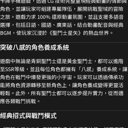
卡牌手機遊戲，透過 CG 技術完整重現經典動畫的情節與
角色，並讓玩家可組建專屬隊伍，展開挑戰聖域的冒險
之旅。遊戲力求 100% 還原動畫氛圍，並且支援多語音
選擇，包括日語、國語、廣東話，結合動畫配音與經典
BGM，使玩家沉浸於《聖鬥士星矢》的熱血世界​
。
突破八感的角色養成系統
遊戲中無論是青銅聖鬥士還是黃金聖鬥士，都可以進階
至SSR等級，並且每位角色都擁有「八感」養成系統，讓
角色在戰鬥中爆發更強的小宇宙。玩家可以透過傳承功
能將角色資源轉移至新角色上，讓角色養成變得更靈活
輕鬆。此外，所有聖鬥士都可以逐步提升實力，從而適
應各類戰鬥挑戰​
。
經典招式與戰鬥模式