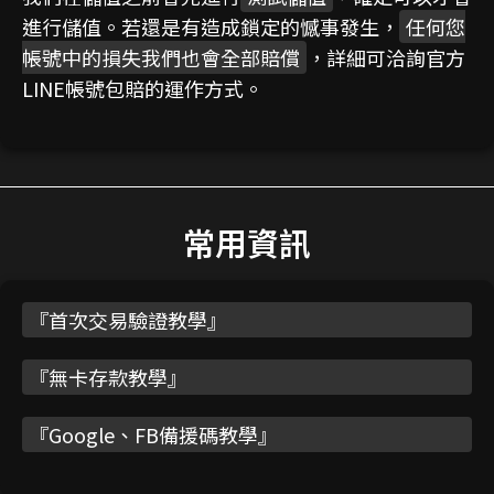
進行儲值。若還是有造成鎖定的憾事發生，
任何您
帳號中的損失我們也會全部賠償
，詳細可洽詢官方
LINE帳號包賠的運作方式。
常用資訊
『
首次交易驗證教學
』
『
無卡存款教學
』
『
Google、FB備援碼教學
』