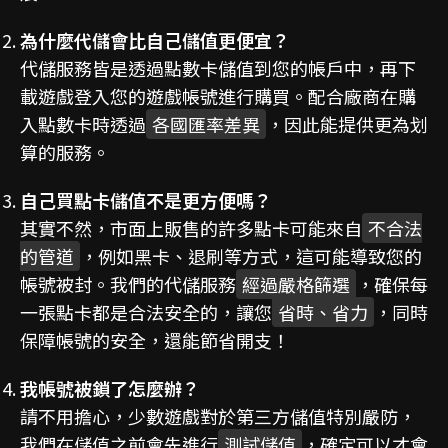
為什麼代儲會比自己儲值更便宜？
代儲服務皆是透過點數卡儲值到您的帳戶中，再下
載遊戲登入您的遊戲帳號進行購買。配合廠商在購
入點數卡時透過
各國匯率差異
，因此能提供更為划
算的服務。
自己買點卡儲值不是更方便嗎？
其實不然，市面上販售的許多點卡可能來自
不合法
的管道
，例如黑卡、退刷等方式，這可能導致您的
帳號被封。我們的代儲服務
經過嚴格篩選
，確保每
一張點卡都是合法安全的，讓您
省時、省力
，同時
保障帳號的安全，還能節省開支！
我帳號被鎖了怎麼辦？
請不用擔心，少數遊戲對於第三方儲值特別嚴防，
我們在儲值之前會先進行
測試儲值
，確定可以才會