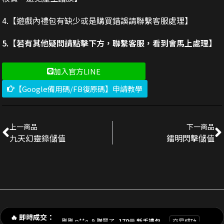
4.【遊戲內禮包有缺少或是購買錯誤請聯繫客服處理】
5.【若有其他疑問請點擊下方，聯繫客服，看到會馬上處理】
加入官方LINE
【Google備用碼/FB復原碼】申請教學
上一商品
下一商品
九天幻靈錄儲值
鐳明閃擊儲值
剛剛 陳**豪 購買了
3290元 禮包
交易成功
剛剛 p**e_9 購買了
170元 新手禮包
交易成功
🔥 即時成交：