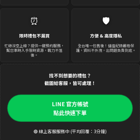
⏰
🛡️
限時禮包不漏買
方便 & 高度隱私
忙碌沒空上線？提供一鍵預約服務，
全台唯一包售後！儲值紀錄嚴格保
幫您準時入手限時資源，戰力不落
護，資料不外洩，出問題負責到底。
後。
找不到想要的禮包？
截圖給客服，皆可處理！
LINE 官方帳號
點此快速下單
🟢 線上客服服務中 (平均回覆：3分鐘)