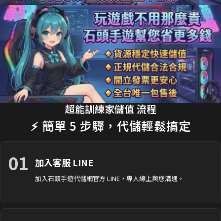
18分鐘前 劉**瑄 購買了
170元 限時禮包
交易成功
20分鐘前 T**y_L 購買了
2990元 節日禮包
交易成功
22分鐘前 蔡**文 購買了
33元 銅板禮包
交易成功
25分鐘前 H**nry 購買了
490元 特惠禮包
交易成功
28分鐘前 黃**傑 購買了
1690元 禮包
交易成功
30分鐘前 Ap**le 購買了
990元 月卡
交易成功
超能訓練家儲值 流程
⚡ 簡單 5 步驟，代儲輕鬆搞定
35分鐘前 楊**婷 購買了
3290元 禮包
交易成功
01
加入客服 LINE
加入石頭手遊代儲網官方 LINE，專人線上與您溝通。