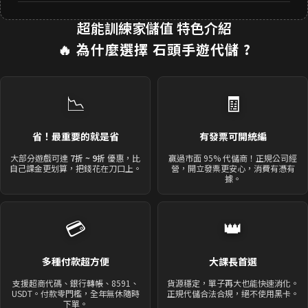
超能訓練家儲值 特色介紹
🔥 為什麼選擇
石頭手遊代儲
?
📉
🧾
省！最重要的就是省
有發票可開統編
大部分遊戲可達
7折 ~ 9折
優惠，比
贏過市面 95% 代儲商！正規公司經
自己課金更划算，把錢花在刀口上。
營，開立發票更安心，消費有憑有
據。
💳
👑
多種付款超方便
大課長首選
支援超商代碼、銀行轉帳、8591、
貨源穩定，單子再大也能快速消化。
USDT。付款零門檻，全年無休隨時
正規代儲合法合規，絕不使用黑卡。
下單。