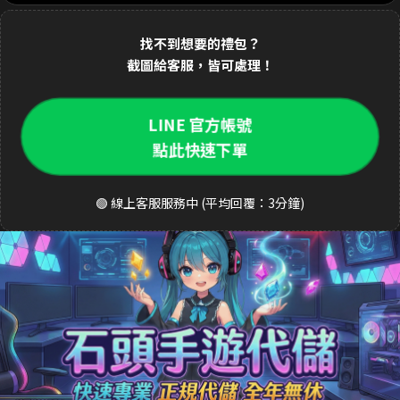
1分鐘前 林**緯 購買了
1690元 禮包
交易成功
找不到想要的禮包？
2分鐘前 Dav**d 購買了
3290元 至尊禮包
交易成功
截圖給客服，皆可處理！
3分鐘前 k**ty 購買了
33元 銅板禮包
交易成功
LINE 官方帳號
4分鐘前 張**凱 購買了
490元 週禮包
交易成功
點此快速下單
5分鐘前 王**明 購買了
990元 月卡
交易成功
6分鐘前 a**123 購買了
3290元 禮包
交易成功
🟢 線上客服服務中 (平均回覆：3分鐘)
8分鐘前 S**ea 購買了
3290元 禮包
交易成功
9分鐘前 吳**宏 購買了
1690元 豪華禮包
交易成功
10分鐘前 m**ky 購買了
33元 銅板禮包
交易成功
12分鐘前 李**芬 購買了
990元 成長禮包
交易成功
15分鐘前 J**son 購買了
3290元 禮包
交易成功