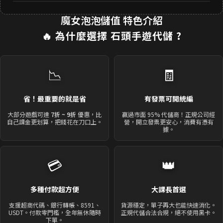
魔女泡泡儲值 特色介紹
🔥 為什麼選擇
石頭手遊代儲
?
📉
🧾
省！最重要的就是省
有發票可開統編
大部分遊戲可達
7折 ~ 9折
優惠，比
贏過市面 95% 代儲商！正規公司經
自己課金更划算，把錢花在刀口上。
營，開立發票更安心，消費有憑有
據。
💳
👑
多種付款超方便
大課長首選
支援超商代碼、銀行轉帳、8591、
貨源穩定，單子再大也能快速消化。
USDT。付款零門檻，全年無休隨時
正規代儲合法合規，絕不使用黑卡。
下單。