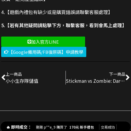
4.【遊戲內禮包有缺少或是購買錯誤請聯繫客服處理】
5.【若有其他疑問請點擊下方，聯繫客服，看到會馬上處理】
加入官方LINE
【Google備用碼/FB復原碼】申請教學
上一商品
下一商品
小小生存隊儲值
Stickman vs Zombie: Dark War儲值
剛剛 陳**豪 購買了
3290元 禮包
交易成功
剛剛 p**e_9 購買了
170元 新手禮包
交易成功
🔥 即時成交：