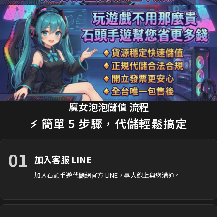
18分鐘前 劉**瑄 購買了
170元 限時禮包
交易成功
20分鐘前 T**y_L 購買了
2990元 節日禮包
交易成功
22分鐘前 蔡**文 購買了
33元 銅板禮包
交易成功
25分鐘前 H**nry 購買了
490元 特惠禮包
交易成功
28分鐘前 黃**傑 購買了
1690元 禮包
交易成功
30分鐘前 Ap**le 購買了
990元 月卡
交易成功
魔女泡泡儲值 流程
35分鐘前 楊**婷 購買了
3290元 禮包
交易成功
⚡ 簡單 5 步驟，代儲輕鬆搞定
01
加入客服 LINE
加入石頭手遊代儲網官方 LINE，專人線上與您溝通。