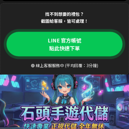
1分鐘前 林**緯 購買了
1690元 禮包
交易成功
找不到想要的禮包？
2分鐘前 Dav**d 購買了
3290元 至尊禮包
交易成功
截圖給客服，皆可處理！
3分鐘前 k**ty 購買了
33元 銅板禮包
交易成功
4分鐘前 張**凱 購買了
490元 週禮包
交易成功
LINE 官方帳號
點此快速下單
5分鐘前 王**明 購買了
990元 月卡
交易成功
6分鐘前 a**123 購買了
3290元 禮包
交易成功
🟢 線上客服服務中 (平均回覆：3分鐘)
8分鐘前 S**ea 購買了
3290元 禮包
交易成功
9分鐘前 吳**宏 購買了
1690元 豪華禮包
交易成功
10分鐘前 m**ky 購買了
33元 銅板禮包
交易成功
12分鐘前 李**芬 購買了
990元 成長禮包
交易成功
15分鐘前 J**son 購買了
3290元 禮包
交易成功