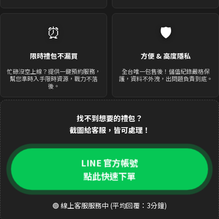
⏰
🛡️
限時禮包不漏買
方便 & 高度隱私
忙碌沒空上線？提供一鍵預約服務，
全台唯一包售後！儲值紀錄嚴格保
幫您準時入手限時資源，戰力不落
護，資料不外洩，出問題負責到底。
後。
找不到想要的禮包？
截圖給客服，皆可處理！
LINE 官方帳號
點此快速下單
🟢 線上客服服務中 (平均回覆：3分鐘)