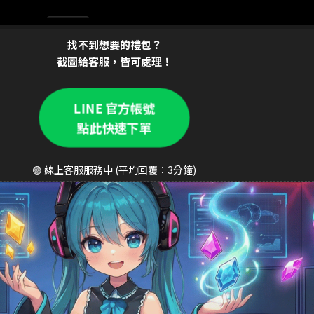
90元 禮包
交易成功
找不到想要的禮包？
90元 至尊禮包
交易成功
截圖給客服，皆可處理！
 銅板禮包
交易成功
0元 週禮包
LINE 官方帳號
交易成功
點此快速下單
0元 月卡
交易成功
90元 禮包
交易成功
🟢 線上客服服務中 (平均回覆：3分鐘)
0元 禮包
交易成功
90元 豪華禮包
交易成功
元 銅板禮包
交易成功
90元 成長禮包
交易成功
290元 禮包
交易成功