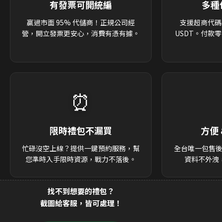
有發票可開統編
多種
贏過市面 95% 代儲商！正規公司經
支援超商代碼
營，開立發票更安心，消費有憑有據。
USDT。付款
⏰
限時禮包不漏買
方便 
忙碌沒空上線？提供一鍵預約服務，幫
全台唯一包售
您準時入手限時資源，戰力不落後。
資料不外洩
找不到想要的禮包？
截圖給客服，皆可處理！