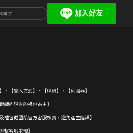
碼】、【登入方式】、【暱稱】、【伺服器】
造遊戲內現有的禮包為主】
及禮包截圖給官方客服核實，避免產生錯誤】
請聯繫客服處理】