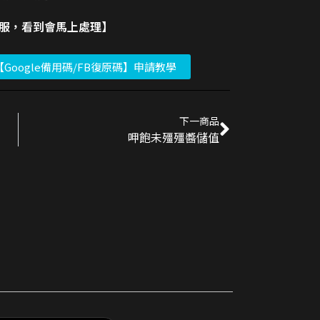
客服，看到會馬上處理】
【Google備用碼/FB復原碼】申請教學
下一商品
呷飽未殭殭醬儲值