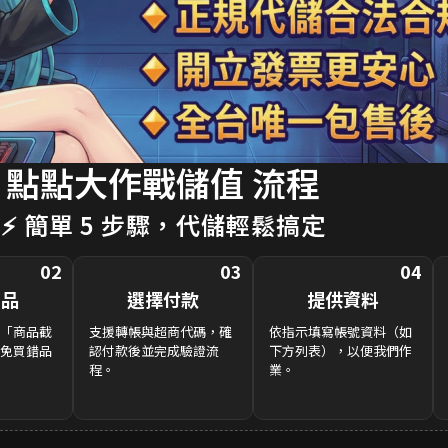
點點大作戰儲值 流程
⚡ 簡單 5 步驟，代儲輕鬆搞定
02
03
04
商品
選擇付款
提供資料
「商品截
支援轉帳與超商代碼，確
依指示填寫帳號資料（如
免買錯品
認付款後並完成驗證流
下方列表），以便我們作
程。
業。