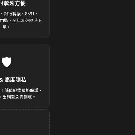
付款超方便
、銀行轉帳、8591、
零門檻，全年無休隨時下
單。
🛡️
& 高度隱私
後！儲值紀錄嚴格保護，
，出問題負責到底。