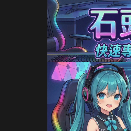
18分鐘前 劉**瑄 購買了
1
20分鐘前 T**y_L 購買了
2
22分鐘前 蔡**文 購買了
3
25分鐘前 H**nry 購買了
4
28分鐘前 黃**傑 購買了
16
30分鐘前 Ap**le 購買了
99
35分鐘前 楊**婷 購買了
32