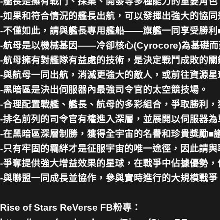
-艦長是擁有戰鬥、採集、開發等多種能力的重要角色
-如果和符合情況的艦長出航，可以發揮出強大的協同
-不僅如此，請與艦長專用艦船——旗艦一同享受勝利■
-航母是以機械基因——冷卻核心(Cyrocore)為基
-航母擁有對艦隊有益處的技術，是決定戰鬥成敗的關
-與航母一同出航，消滅更強大的敵人，或前往資源星球，
-黑暗區是決出伺服器內最強司令官的太空競技場。
-合理配置戰艦、艦長、航母的多彩組合，爭取勝利，
-排名前列的司令官有權進入深層，並展開以伺服器為
-在黑暗區深層制勝，獲得全宇宙的名譽和珍貴獎勵■議
-只有牢固的羈絆才是征服宇宙的唯一途徑，因此請
-爭奪提供強大增益效果的星球，在戰爭中佔據優勢
-與聯盟一同成長並協作，參與實時進行的大規模戰爭
Rise of Stars ReVerse FB粉專：