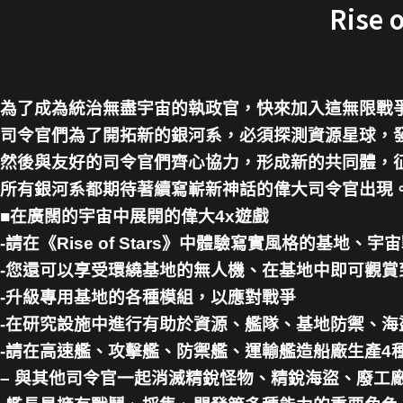
Rise 
為了成為統治無盡宇宙的執政官，快來加入這無限戰
司令官們為了開拓新的銀河系，必須探測資源星球，
然後與友好的司令官們齊心協力，形成新的共同體，
所有銀河系都期待著續寫嶄新神話的偉大司令官出現
■在廣闊的宇宙中展開的偉大4x遊戲
-請在《Rise of Stars》中體驗寫實風格的基
-您還可以享受環繞基地的無人機、在基地中即可觀賞
-升級專用基地的各種模組，以應對戰爭
-在研究設施中進行有助於資源、艦隊、基地防禦、海
-請在高速艦、攻擊艦、防禦艦、運輸艦造船廠生產4種
– 與其他司令官一起消滅精銳怪物、精銳海盜、廢工廠