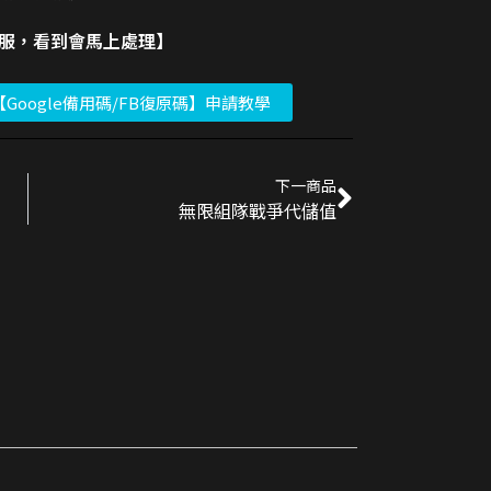
客服，看到會馬上處理】
【Google備用碼/FB復原碼】申請教學
下一商品
無限組隊戰爭代儲值