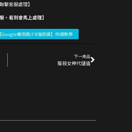
請聯繫客服處理】
客服，看到會馬上處理】
【Google備用碼/FB復原碼】申請教學
下一商品
獵殺女神代儲值