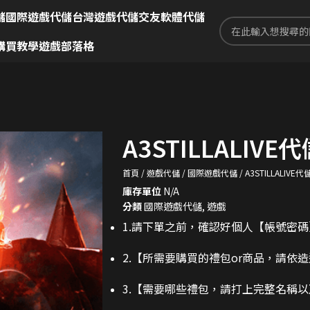
儲
國際遊戲代儲
台灣遊戲代儲
交友軟體代儲
購買教學
遊戲部落格
A3STILLALIVE
首頁
遊戲代儲
國際遊戲代儲
A3STILLALIVE
庫存單位
N/A
分類
國際遊戲代儲
,
遊戲
1.請下單之前，確認好個人【帳號密
2.
【所需要購買的禮包or商品，請依
3.
【需要哪些禮包，請打上完整名稱以