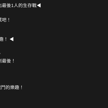
出最後1人的生存戰◀
感吧！
趣！ ◀
。
到最後！
戰鬥的樂趣！
！