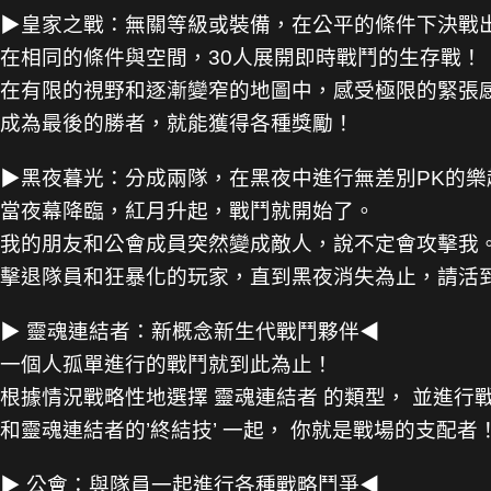
▶皇家之戰：無關等級或裝備，在公平的條件下決戰
在相同的條件與空間，30人展開即時戰鬥的生存戰！
在有限的視野和逐漸變窄的地圖中，感受極限的緊張
成為最後的勝者，就能獲得各種獎勵！
▶黑夜暮光：分成兩隊，在黑夜中進行無差別PK的樂
當夜幕降臨，紅月升起，戰鬥就開始了。
我的朋友和公會成員突然變成敵人，說不定會攻擊我
擊退隊員和狂暴化的玩家，直到黑夜消失為止，請活
▶ 靈魂連結者：新概念新生代戰鬥夥伴◀
一個人孤單進行的戰鬥就到此為止！
根據情況戰略性地選擇 靈魂連結者 的類型， 並進行
和靈魂連結者的’終結技’ 一起， 你就是戰場的支配者
▶ 公會：與隊員一起進行各種戰略鬥爭◀