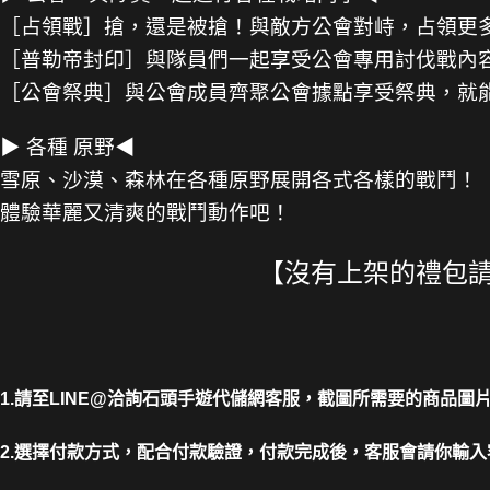
［占領戰］搶，還是被搶！與敵方公會對峙，占領更
［普勒帝封印］與隊員們一起享受公會專用討伐戰內容
［公會祭典］與公會成員齊聚公會據點享受祭典，就
▶ 各種 原野◀
雪原、沙漠、森林在各種原野展開各式各樣的戰鬥！
體驗華麗又清爽的戰鬥動作吧！
【沒有上架的禮包請截圖
1.請至LINE@洽詢石頭手遊代儲網客服，截圖所需要的商品圖
2.選擇付款方式，配合付款驗證，付款完成後，客服會請你輸入