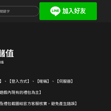
代儲值
代儲值
碼】、【登入方式】、【暱稱】、【伺服器】
造遊戲內現有的禮包為主】
及禮包截圖給官方客服核實，避免產生錯誤】