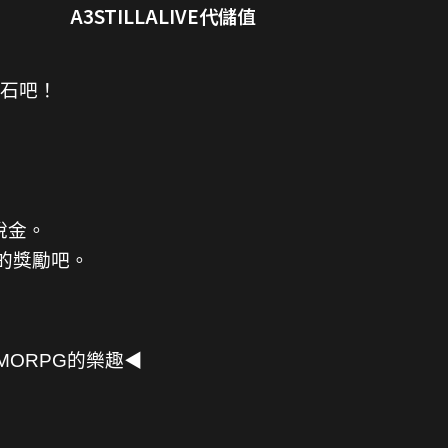
A3STILLALIVE代儲值
礦石吧！
稅金。
的獎勵吧。
MMORPG的樂趣◀