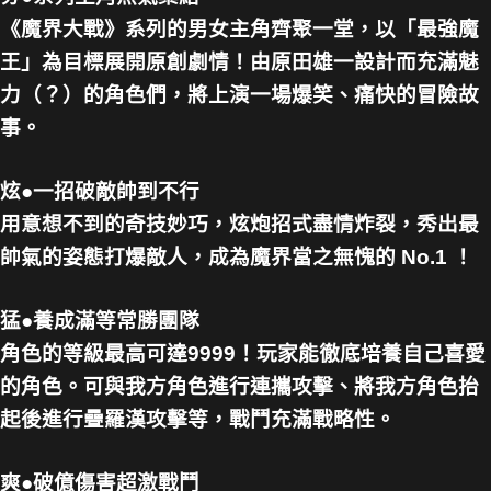
《魔界大戰》系列的男女主角齊聚一堂，以「最強魔
王」為目標展開原創劇情！由原田雄一設計而充滿魅
力（？）的角色們，將上演一場爆笑、痛快的冒險故
事。
炫●一招破敵帥到不行
用意想不到的奇技妙巧，炫炮招式盡情炸裂，秀出最
帥氣的姿態打爆敵人，成為魔界當之無愧的 No.1 ！
猛●養成滿等常勝團隊
角色的等級最高可達9999！玩家能徹底培養自己喜愛
的角色。可與我方角色進行連攜攻擊、將我方角色抬
起後進行疊羅漢攻擊等，戰鬥充滿戰略性。
爽●破億傷害超激戰鬥