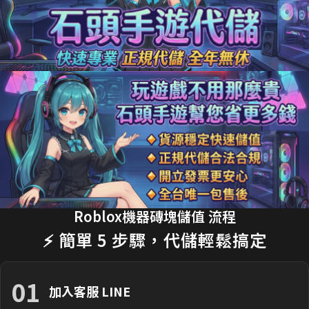
15分鐘前 J**son 購買了
3290元 禮包
交易成功
18分鐘前 劉**瑄 購買了
170元 限時禮包
交易成功
20分鐘前 T**y_L 購買了
2990元 節日禮包
交易成功
22分鐘前 蔡**文 購買了
33元 銅板禮包
交易成功
25分鐘前 H**nry 購買了
490元 特惠禮包
交易成功
28分鐘前 黃**傑 購買了
1690元 禮包
交易成功
30分鐘前 Ap**le 購買了
990元 月卡
交易成功
Roblox機器磚塊儲值 流程
35分鐘前 楊**婷 購買了
3290元 禮包
交易成功
⚡ 簡單 5 步驟，代儲輕鬆搞定
01
加入客服 LINE