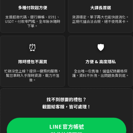
多種付款超方便
大課長首選
支援超商代碼、銀行轉帳、8591、
貨源穩定，單子再大也能快速消化。
USDT。付款零門檻，全年無休隨時
正規代儲合法合規，絕不使用黑卡。
下單。
⏰
🛡️
限時禮包不漏買
方便 & 高度隱私
忙碌沒空上線？提供一鍵預約服務，
全台唯一包售後！儲值紀錄嚴格保
幫您準時入手限時資源，戰力不落
護，資料不外洩，出問題負責到底。
後。
找不到想要的禮包？
截圖給客服，皆可處理！
LINE 官方帳號