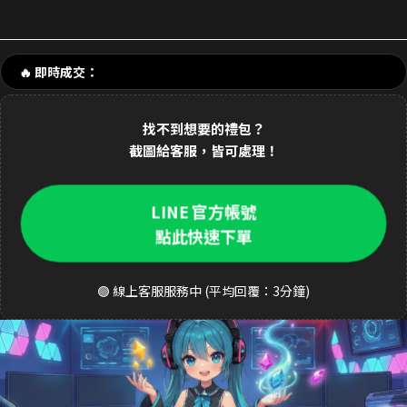
剛剛 陳**豪 購買了
3290元 禮包
交易成功
剛剛 p**e_9 購買了
170元 新手禮包
交易成功
🔥 即時成交：
1分鐘前 林**緯 購買了
1690元 禮包
交易成功
2分鐘前 Dav**d 購買了
3290元 至尊禮包
交易成功
找不到想要的禮包？
3分鐘前 k**ty 購買了
33元 銅板禮包
交易成功
截圖給客服，皆可處理！
4分鐘前 張**凱 購買了
490元 週禮包
交易成功
LINE 官方帳號
5分鐘前 王**明 購買了
990元 月卡
交易成功
點此快速下單
6分鐘前 a**123 購買了
3290元 禮包
交易成功
🟢 線上客服服務中 (平均回覆：3分鐘)
8分鐘前 S**ea 購買了
3290元 禮包
交易成功
9分鐘前 吳**宏 購買了
1690元 豪華禮包
交易成功
10分鐘前 m**ky 購買了
33元 銅板禮包
交易成功
12分鐘前 李**芬 購買了
990元 成長禮包
交易成功