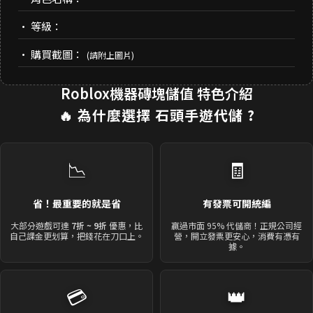
• 等級：
• 購買截圖：
(請附上圖片)
Roblox機器磚塊儲值 特色介紹
🔥 為什麼選擇
石頭手遊代儲
?
📉
🧾
省！最重要的就是省
有發票可開統編
大部分遊戲可達
7折 ~ 9折
優惠，比
贏過市面 95% 代儲商！正規公司經
自己課金更划算，把錢花在刀口上。
營，開立發票更安心，消費有憑有
據。
💳
👑