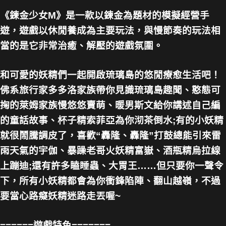
《鍊金少女M》是一款以鍊金為題材的模擬經營手
遊，遊戲以休閒養成為主要玩法，與慢節奏的玩法相
當的是它非常治癒、解壓的遊戲氛圍。
和可愛的妖精們一起開啟琉璃島的悠閒療愈生活吧！
佛系旅行家多多洛家族帶你見識琉璃島趣聞、憨態可
掬的萊姆家族慢悠悠賣萌、暖男斯文給你講述自己編
的童話故事、杯子精索菲亞為你沏茶倒水;有的小妖精
就很鬧騰調皮了，喜歡“轟隆、轟隆”打鼓總能引來雷
雨天氣的宇伽、暴躁老哥火妖精富嶽、酒瓶精烏拉線
上蹦迪;還有許多瞌睡蟲、大胃王……但只要你一聲令
下，所有小妖精都會為你衝鋒陷陣、翻山越嶺，不過
要當心路癡妖精迷路走丟喔~
======遊戲特色=======