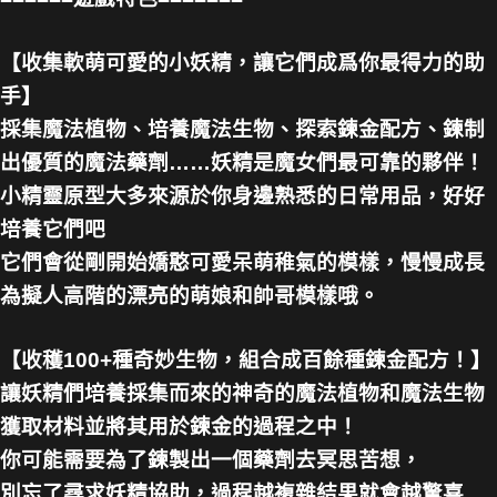
【收集軟萌可愛的小妖精，讓它們成爲你最得力的助
手】
採集魔法植物、培養魔法生物、探索鍊金配方、鍊制
出優質的魔法藥劑……妖精是魔女們最可靠的夥伴！
小精靈原型大多來源於你身邊熟悉的日常用品，好好
培養它們吧
它們會從剛開始嬌憨可愛呆萌稚氣的模樣，慢慢成長
為擬人高階的漂亮的萌娘和帥哥模樣哦。
【收穫100+種奇妙生物，組合成百餘種鍊金配方！】
讓妖精們培養採集而來的神奇的魔法植物和魔法生物
獲取材料並將其用於鍊金的過程之中！
你可能需要為了鍊製出一個藥劑去冥思苦想，
別忘了尋求妖精協助，過程越複雜結果就會越驚喜