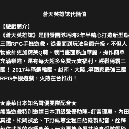
蒼天英雄誌代儲值
【遊戲簡介】
《蒼天英雄誌》是開發團隊耗時2年半精心打造新型態
三國RPG手機遊戲，從畫面到玩法全面升級，不但人
物設計更加精美Q萌、戰鬥畫面熱血華麗，操作簡單
充滿樂趣，還有每天超多免費元寶福利，輕鬆稱霸三
國！ 2017年稱霸韓國、越南、大陸..等國家最強三國
RPG手機遊戲，火熱在台推出！
★豪華日本知名聲優團隊配音★
熊貓遊戲特別邀請日本頂級聲優助陣–釘宮理惠、內田
真禮、松岡禎丞、下野紘等全程日語錄製配音，詮釋