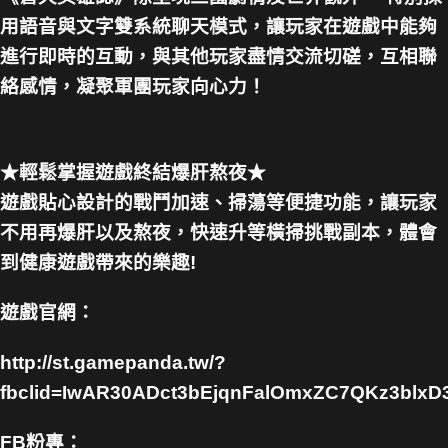
用語音與文字雙系統聊天模式，讓玩家在遊戲中能夠
進行即時的互動，與其他玩家盡情交流切磋，互相聯
絡感情，凝聚軍團玩家向心力！
★輕鬆掌握遊戲終結爆肝熬夜★
遊戲貼心設計的戰鬥加速、掃蕩等便捷功能，讓玩家
不用再爆肝以及熬夜，快速升等橫掃挑戰副本，體會
到健康遊戲帶來的樂趣!
遊戲官網：
http://st.gamepanda.tw/?
fbclid=IwAR30ADct3bEjqnFalOmxZC7QKz3blxD
FB粉專：