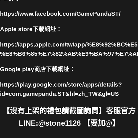
https://www.facebook.com/GamePandaST/
Apple store下載網址：
https://apps.apple.com/tw/app/%E8%92%
%E8%B6%85%E7%82%AB%E9%BA%97%E7%AD%
Google play商店下載網址：
https://play.google.com/store/apps/details?
id=com.gamepanda.ST&hl=zh_TW&gl=US
【沒有上架的禮包請截圖詢問】客服官方
LINE:@stone1126 【要加@】