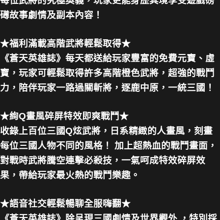
每位武將的究極奧義，玩家更能身歷其境享受遊戲磅
礡故事劇情及副本內容！
★福利滿載高階武將輕鬆取得★
《蒼天英雄誌》每天都送給玩家豐富的免費元寶、虛
寶，玩家可輕鬆取得許多高階橙色武將，超強的戰鬥
力，陪伴玩家一路過關斬將，逐鹿中原，一統三國！
★絢Q畫風碎屏特效即爽戰鬥★
收錄上百位三國Q炫武將，日系精緻的人畫風，刻畫
每位三國人物不同的風格！ 加上超熱血的戰鬥畫面，
對戰時武將騰空連擊必殺技，一氣呵成特效碎屏效
果，帶給玩家最火熱的戰鬥樂趣。
★語音社交輕鬆暢聊全服嗨翻★
《蒼天英雄誌》除呈現三國劇情及世界觀外 ，特別採