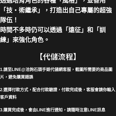
透過培育角色的各種「風格」，並善用
「技・術繼承」，打造出自己專屬的超強
隊伍！
時間不多時仍可以透過「遠征」和「訓
練」來強化角色。
【代儲流程】
1.請至LINE@洽詢石頭手遊代儲網客服，截圖所需要的商品圖
片，避免購買錯誤
2.選擇付款方式，配合付款驗證，付款完成後，客服會請你輸入
客戶資料
3.購買完成後，會由LINE進行通知，請隨時注意LINE訊息