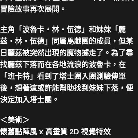
冒險故事再次展開。
主角「波魯卡・林・伍德」和妹妹「麗
茲・林・伍德」同屬馬戲團的成員，但某
日麗茲被突然出現的魔物擄走了。為了尋
找麗茲下落而在各地流浪的波魯卡，在
「班卡特」看到了塔士團入團測驗傳單
後，想著這或許能幫助找到妹妹下落，便
決定加入塔士團。
＜美術＞
懷舊點陣風 x 高畫質 2D 視覺特效