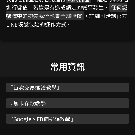
進行儲值。若還是有造成鎖定的憾事發生，
任何您
帳號中的損失我們也會全部賠償
，詳細可洽詢官方
LINE帳號包賠的運作方式。
常用資訊
『
首次交易驗證教學
』
『
無卡存款教學
』
『
Google、FB備援碼教學
』