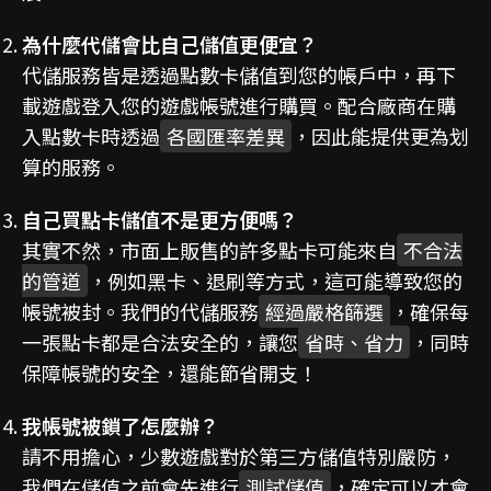
為什麼代儲會比自己儲值更便宜？
代儲服務皆是透過點數卡儲值到您的帳戶中，再下
載遊戲登入您的遊戲帳號進行購買。配合廠商在購
入點數卡時透過
各國匯率差異
，因此能提供更為划
算的服務。
自己買點卡儲值不是更方便嗎？
其實不然，市面上販售的許多點卡可能來自
不合法
的管道
，例如黑卡、退刷等方式，這可能導致您的
帳號被封。我們的代儲服務
經過嚴格篩選
，確保每
一張點卡都是合法安全的，讓您
省時、省力
，同時
保障帳號的安全，還能節省開支！
我帳號被鎖了怎麼辦？
請不用擔心，少數遊戲對於第三方儲值特別嚴防，
我們在儲值之前會先進行
測試儲值
，確定可以才會