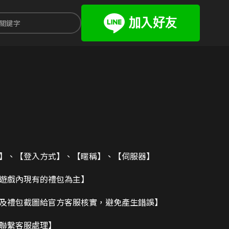
碼】、【登入方式】、【暱稱】、【伺服器】
造遊戲內現有的禮包為主】
及禮包截圖給官方客服核實，避免產生錯誤】
請聯繫客服處理】