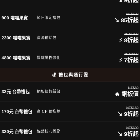
↘ 9折起
NT$600
900 喵喵果實
節日限定禮包
↘ 85折起
NT$1000
2300 喵喵果實
資源補給包
⚡ 8折起
NT$2000
4800 喵喵果實
關鍵屬性強化
⚡ 7折起
💰 禮包與通行證
NT$30
33元 台幣禮包
銅板價輕鬆儲
🔥 銅板價
NT$150
170元 台幣禮包
高 CP 值推薦
↘ 9折起
NT$300
330元 台幣禮包
解鎖核心獎勵
↘ 9折起