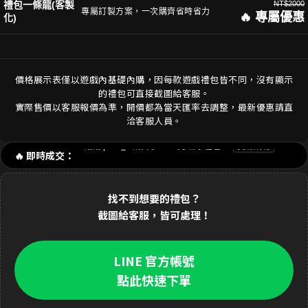
禮包一條龍(客製
NT$2000
專屬訂製方案，一次購齊省時省力
🔥 專屬優惠
化)
價格展示表僅以遊戲內基礎內購，因每款遊戲禮包皆不同，沒有顯示
的禮包可直接截圖給客服。
剛剛 陳**豪 購買了
3290元 禮包
交易成功
實際售價以客服報價為準，開價都為當天匯率去調整，最新優惠請直
洽客服人員。
剛剛 p**e_9 購買了
170元 新手禮包
交易成功
🔥 即時成交：
1分鐘前 林**緯 購買了
1690元 禮包
交易成功
2分鐘前 Dav**d 購買了
3290元 至尊禮包
交易成功
找不到想要的禮包？
截圖給客服，皆可處理！
3分鐘前 k**ty 購買了
33元 銅板禮包
交易成功
4分鐘前 張**凱 購買了
490元 週禮包
交易成功
LINE 官方帳號
5分鐘前 王**明 購買了
990元 月卡
交易成功
點此快速下單
6分鐘前 a**123 購買了
3290元 禮包
交易成功