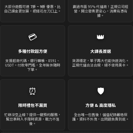
大部分遊戲可達
7折 ~ 9折
優惠，比
贏過市面 95% 代儲商！正規公司經
自己課金更划算，把錢花在刀口上。
營，開立發票更安心，消費有憑有
據。
💳
👑
多種付款超方便
大課長首選
支援超商代碼、銀行轉帳、8591、
貨源穩定，單子再大也能快速消化。
USDT。付款零門檻，全年無休隨時
正規代儲合法合規，絕不使用黑卡。
下單。
⏰
🛡️
限時禮包不漏買
方便 & 高度隱私
忙碌沒空上線？提供一鍵預約服務，
全台唯一包售後！儲值紀錄嚴格保
幫您準時入手限時資源，戰力不落
護，資料不外洩，出問題負責到底。
後。