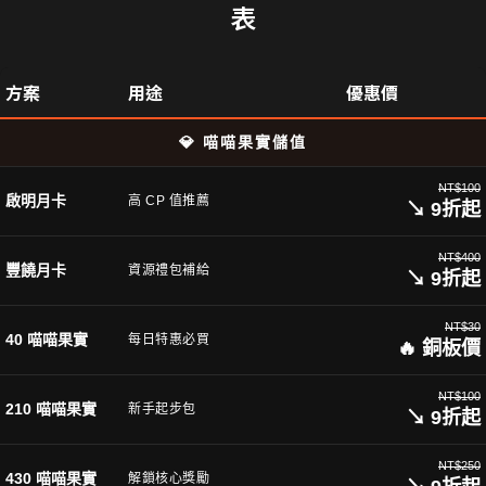
表
方案
用途
優惠價
💎 喵喵果實儲值
NT$100
啟明月卡
高 CP 值推薦
↘ 9折起
NT$400
豐饒月卡
資源禮包補給
↘ 9折起
NT$30
40 喵喵果實
每日特惠必買
🔥 銅板價
NT$100
210 喵喵果實
新手起步包
↘ 9折起
NT$250
430 喵喵果實
解鎖核心獎勵