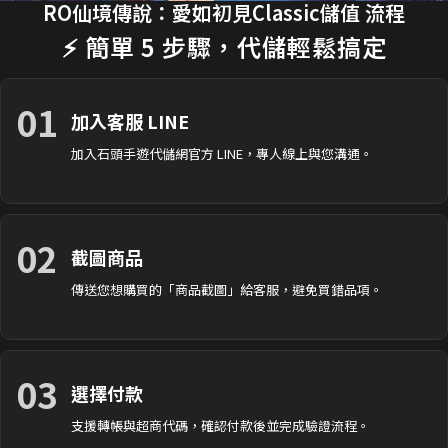
RO仙境傳說：愛如初見Classic儲值 流程
35分鐘前 楊**婷 購買了
3290元 禮包
交易成功
⚡ 簡單 5 步驟，代儲輕鬆搞定
01
加入客服 LINE
加入石頭手遊代儲網官方 LINE，專人線上與您溝通。
02
截圖商品
傳送您想購買的「商品截圖」給客服，避免買錯品項。
03
選擇付款
支援轉帳與超商代碼，確認付款後並完成驗證流程。