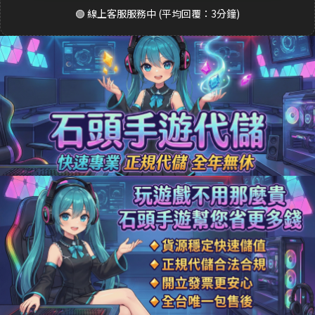
🟢 線上客服服務中 (平均回覆：3分鐘)
8分鐘前 S**ea 購買了
3290元 禮包
交易成功
9分鐘前 吳**宏 購買了
1690元 豪華禮包
交易成功
10分鐘前 m**ky 購買了
33元 銅板禮包
交易成功
12分鐘前 李**芬 購買了
990元 成長禮包
交易成功
15分鐘前 J**son 購買了
3290元 禮包
交易成功
18分鐘前 劉**瑄 購買了
170元 限時禮包
交易成功
20分鐘前 T**y_L 購買了
2990元 節日禮包
交易成功
22分鐘前 蔡**文 購買了
33元 銅板禮包
交易成功
25分鐘前 H**nry 購買了
490元 特惠禮包
交易成功
28分鐘前 黃**傑 購買了
1690元 禮包
交易成功
30分鐘前 Ap**le 購買了
990元 月卡
交易成功