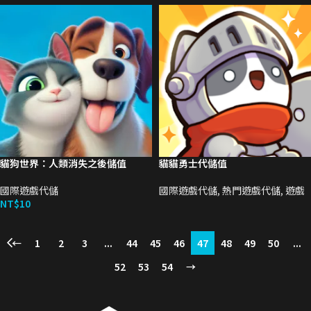
貓狗世界：人類消失之後儲值
貓貓勇士代儲值
國際遊戲代儲
國際遊戲代儲
,
熱門遊戲代儲
,
遊戲
NT$
10
←
1
2
3
...
44
45
46
47
48
49
50
...
52
53
54
→